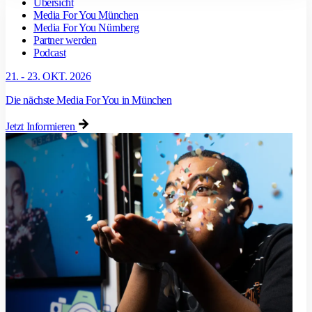
Übersicht
Media For You München
Media For You Nürnberg
Partner werden
Podcast
21. - 23. OKT. 2026
Die nächste Media For You in München
Jetzt Informieren