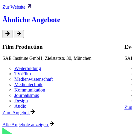
Zur Website
Ähnliche Angebote
Film Production
Eve
SAE-Institute GmbH, Zielstattstr. 30, München
SAE-
Weiterbildung
TV/Film
Medienwissenschaft
Medientechnik
Kommunikation
Journalismus
Design
Audio
Zum 
Zum Angebot
Alle Angebote anzeigen