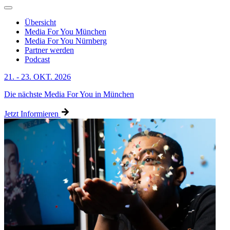
Übersicht
Media For You München
Media For You Nürnberg
Partner werden
Podcast
21. - 23. OKT. 2026
Die nächste Media For You in München
Jetzt Informieren