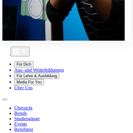
Für Dich
Aus- und Weiterbildungen
Für Lehre & Ausbildung
Media For You
Über Uns
Übersicht
Berufe
Studiengänge
Events
Berufstest