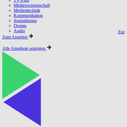
TV/Film
Medienwissenschaft
Medientechnik
Kommunikation
Journalismus
Design
Audio
Zum 
Zum Angebot
Alle Angebote anzeigen