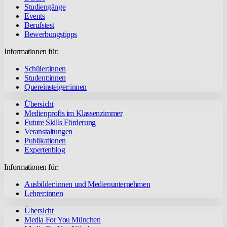
Studiengänge
Events
Berufstest
Bewerbungstipps
Informationen für:
Schüler:innen
Student:innen
Quereinsteiger:innen
Übersicht
Medienprofis im Klassenzimmer
Future Skills Förderung
Veranstaltungen
Publikationen
Expertenblog
Informationen für:
Ausbilder:innen und Medienunternehmen
Lehrer:innen
Übersicht
Media For You München