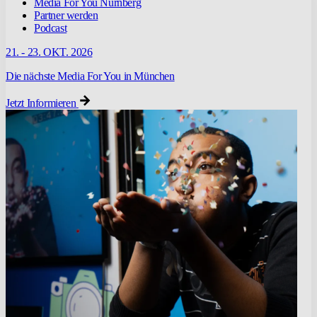
Media For You Nürnberg
Partner werden
Podcast
21. - 23. OKT. 2026
Die nächste Media For You in München
Jetzt Informieren