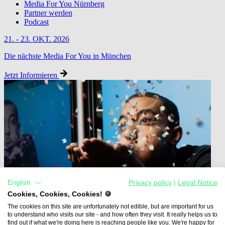
Media For You Nürnberg
Partner werden
Podcast
21. - 23. OKT. 2026
Die nächste Media For You in München
Jetzt Informieren
English
Privacy policy
|
Legal Notice
Cookies, Cookies, Cookies! 🍪
The cookies on this site are unfortunately not edible, but are important for us
to understand who visits our site - and how often they visit. It really helps us to
find out if what we're doing here is reaching people like you. We're happy for