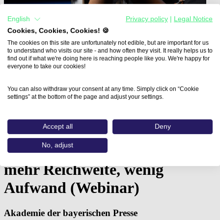
English
Privacy policy
|
Legal Notice
Cookies, Cookies, Cookies! 🍪
The cookies on this site are unfortunately not edible, but are important for us
to understand who visits our site - and how often they visit. It really helps us to
find out if what we're doing here is reaching people like you. We're happy for
everyone to take our cookies!
You can also withdraw your consent at any time. Simply click on “Cookie
settings” at the bottom of the page and adjust your settings.
Home
Aus- und Weiterbildungen
Accept all
Deny
Content Recycling mit KI…
No, adjust
Content Recycling mit KI –
mehr Reichweite, wenig
Aufwand (Webinar)
Akademie der bayerischen Presse