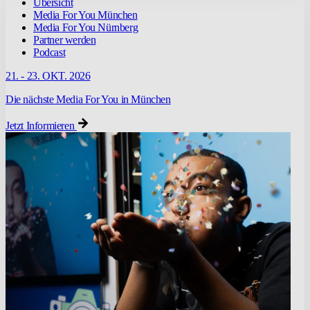
Übersicht
Media For You München
Media For You Nürnberg
Partner werden
Podcast
21. - 23. OKT. 2026
Die nächste Media For You in München
Jetzt Informieren