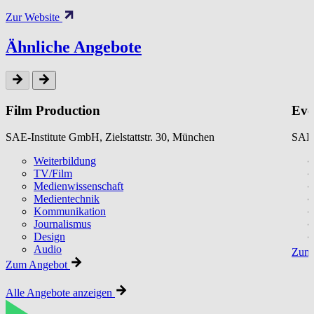
Zur Website
Ähnliche Angebote
Film Production
Eve
SAE-Institute GmbH, Zielstattstr. 30, München
SAE-
Weiterbildung
TV/Film
Medienwissenschaft
Medientechnik
Kommunikation
Journalismus
Design
Audio
Zum 
Zum Angebot
Alle Angebote anzeigen