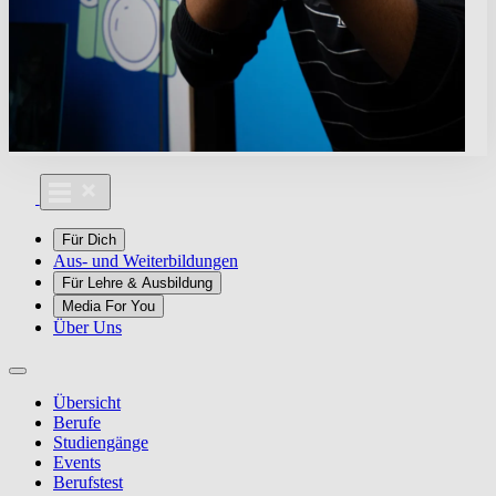
Für Dich
Aus- und Weiterbildungen
Für Lehre & Ausbildung
Media For You
Über Uns
Übersicht
Berufe
Studiengänge
Events
Berufstest