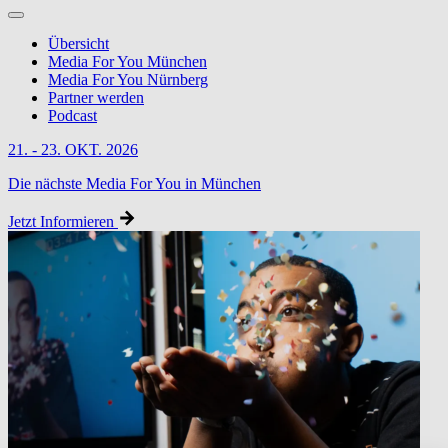
Übersicht
Media For You München
Media For You Nürnberg
Partner werden
Podcast
21. - 23. OKT. 2026
Die nächste Media For You in München
Jetzt Informieren