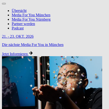
Übersicht
Media For You München
Media For You Nürnberg
Partner werden
Podcast
21. - 23. OKT. 2026
Die nächste Media For You in München
Jetzt Informieren