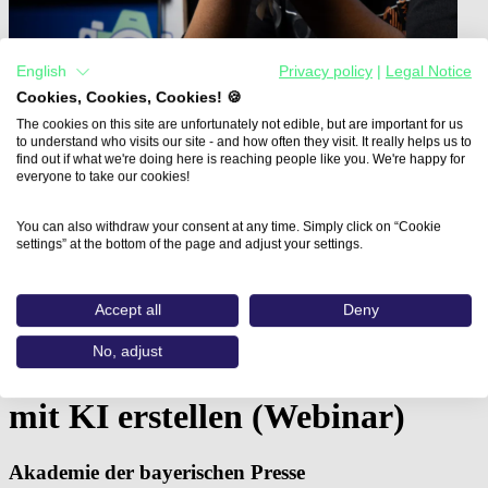
English
Privacy policy
|
Legal Notice
Cookies, Cookies, Cookies! 🍪
The cookies on this site are unfortunately not edible, but are important for us
to understand who visits our site - and how often they visit. It really helps us to
find out if what we're doing here is reaching people like you. We're happy for
everyone to take our cookies!
You can also withdraw your consent at any time. Simply click on “Cookie
Home
settings” at the bottom of the page and adjust your settings.
Aus- und Weiterbildungen
ChatGPT und Social Media:…
Accept all
Deny
ChatGPT und Social Media:
No, adjust
Shortvideos, Storys und Posts
mit KI erstellen (Webinar)
Akademie der bayerischen Presse