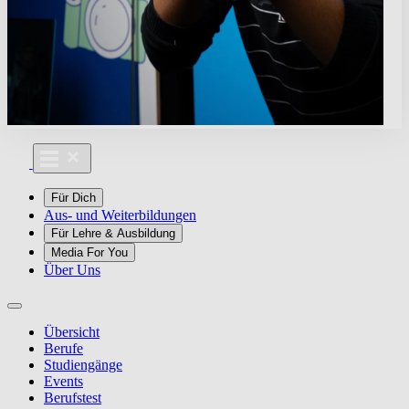
Für Dich
Aus- und Weiterbildungen
Für Lehre & Ausbildung
Media For You
Über Uns
Übersicht
Berufe
Studiengänge
Events
Berufstest