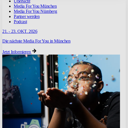
Übersicht
Media For You München
Media For You Nürnberg
Partner werden
Podcast
21. - 23. OKT. 2026
Die nächste Media For You in München
Jetzt Informieren