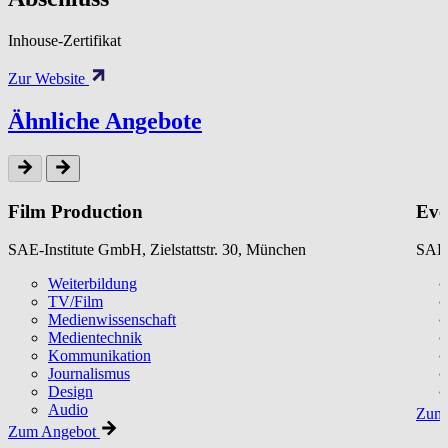
Inhouse-Zertifikat
Zur Website
Ähnliche Angebote
Film Production
Eve
SAE-Institute GmbH, Zielstattstr. 30, München
SAE-
Weiterbildung
TV/Film
Medienwissenschaft
Medientechnik
Kommunikation
Journalismus
Design
Audio
Zum 
Zum Angebot