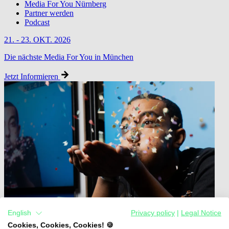
Media For You Nürnberg
Partner werden
Podcast
21. - 23. OKT. 2026
Die nächste Media For You in München
Jetzt Informieren
English
Privacy policy
|
Legal Notice
Cookies, Cookies, Cookies! 🍪