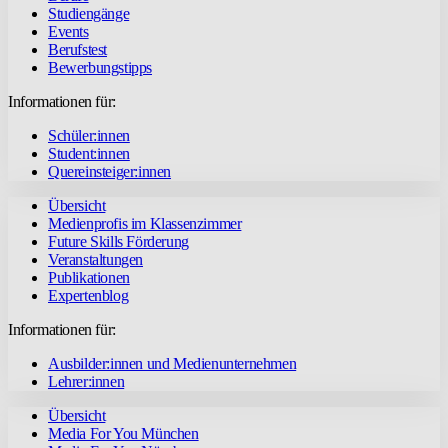
Studiengänge
Events
Berufstest
Bewerbungstipps
Informationen für:
Schüler:innen
Student:innen
Quereinsteiger:innen
Übersicht
Medienprofis im Klassenzimmer
Future Skills Förderung
Veranstaltungen
Publikationen
Expertenblog
Informationen für:
Ausbilder:innen und Medienunternehmen
Lehrer:innen
Übersicht
Media For You München