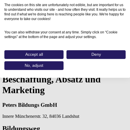
The cookies on this site are unfortunately not edible, but are important for us
to understand who visits our site - and how often they visit. It really helps us to
find out if what we're doing here is reaching people like you. We're happy for
everyone to take our cookies!
You can also withdraw your consent at any time. Simply click on “Cookie
settings” at the bottom of the page and adjust your settings.
Home
Aus- und Weiterbildungen
Ausbildung zur Fachkraft Beschaffung,…
Accept all
Deny
No, adjust
Ausbildung zur Fachkraft
Beschaffung, Absatz und
Marketing
Peters Bildungs GmbH
Innere Münchenerstr. 32, 84036 Landshut
Bildungsweg