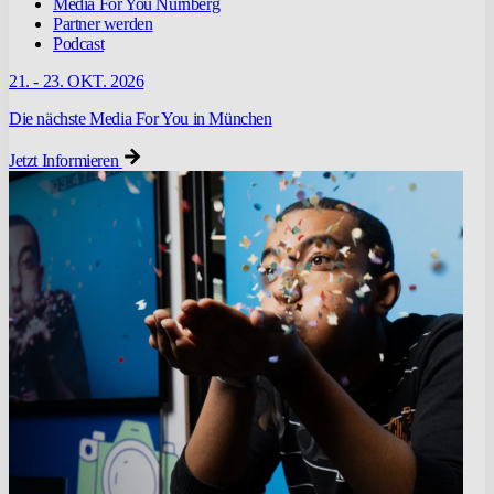
Media For You Nürnberg
Partner werden
Podcast
21. - 23. OKT. 2026
Die nächste Media For You in München
Jetzt Informieren