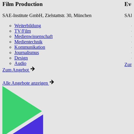
Film Production
Eve
SAE-Institute GmbH, Zielstattstr. 30, München
SAE-
Weiterbildung
TV/Film
Medienwissenschaft
Medientechnik
Kommunikation
Journalismus
Design
Audio
Zum 
Zum Angebot
Alle Angebote anzeigen