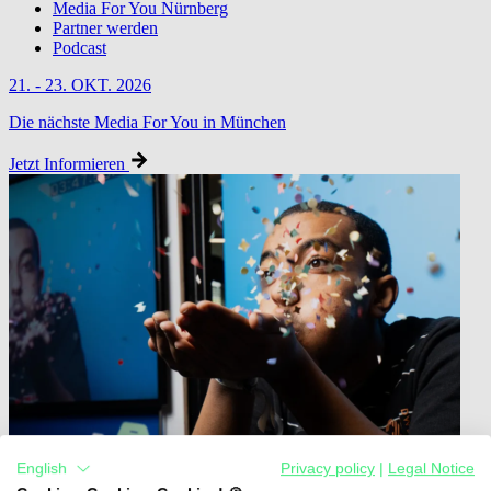
Media For You Nürnberg
Partner werden
Podcast
21. - 23. OKT. 2026
Die nächste Media For You in München
Jetzt Informieren
English
Privacy policy
|
Legal Notice