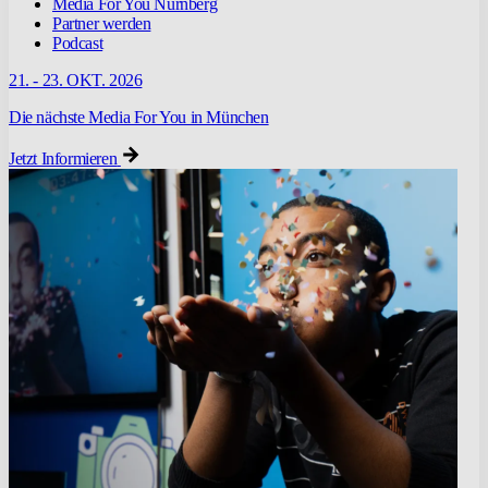
Media For You Nürnberg
Partner werden
Podcast
21. - 23. OKT. 2026
Die nächste Media For You in München
Jetzt Informieren