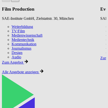
Film Production
Eve
SAE-Institute GmbH, Zielstattstr. 30, München
SAE-
Weiterbildung
TV/Film
Medienwissenschaft
Medientechnik
Kommunikation
Journalismus
Design
Audio
Zum 
Zum Angebot
Alle Angebote anzeigen