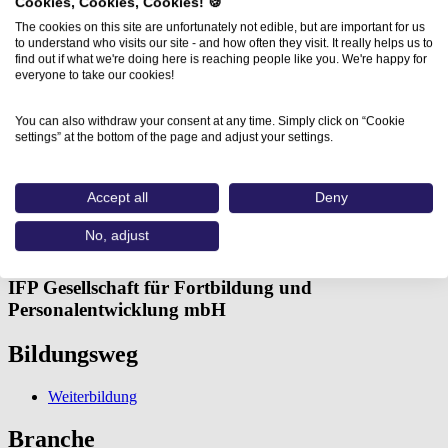
Cookies, Cookies, Cookies! 🍪
The cookies on this site are unfortunately not edible, but are important for us
to understand who visits our site - and how often they visit. It really helps us to
find out if what we're doing here is reaching people like you. We're happy for
everyone to take our cookies!
You can also withdraw your consent at any time. Simply click on “Cookie
settings” at the bottom of the page and adjust your settings.
Home
Aus- und Weiterbildungen
Adobe® Premiere® (IFP Gesellschaft…
Accept all
Deny
Adobe® Premiere®
No, adjust
IFP Gesellschaft für Fortbildung und
Personalentwicklung mbH
Bildungsweg
Weiterbildung
Branche