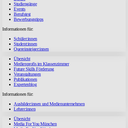
Studiengänge
Events
Berufstest
Bewerbungstipps
Informationen für:
Schüler:innen
Student:innen
Quereinsteiger:innen
Übersicht
Medienprofis im Klassenzimmer
Future Skills Förderung
Veranstaltungen
Publikationen
Expertenblog
Informationen für:
Ausbilder:innen und Medienunternehmen
Lehrer:innen
Übersicht
Media For You München