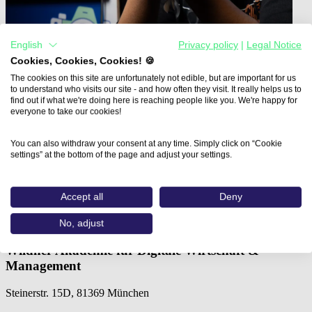
English
Privacy policy
|
Legal Notice
Cookies, Cookies, Cookies! 🍪
The cookies on this site are unfortunately not edible, but are important for us
to understand who visits our site - and how often they visit. It really helps us to
find out if what we're doing here is reaching people like you. We're happy for
everyone to take our cookies!
You can also withdraw your consent at any time. Simply click on “Cookie
Home
settings” at the bottom of the page and adjust your settings.
Aus- und Weiterbildungen
Adobe Photoshop (Wildner Akademie…
Accept all
Deny
Adobe Photoshop
No, adjust
Wildner Akademie für Digitale Wirtschaft &
Management
Steinerstr. 15D, 81369 München