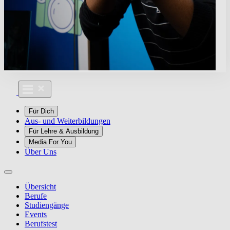
Für Dich
Aus- und Weiterbildungen
Für Lehre & Ausbildung
Media For You
Über Uns
Übersicht
Berufe
Studiengänge
Events
Berufstest