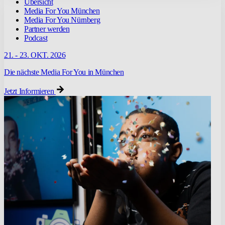
Übersicht
Media For You München
Media For You Nürnberg
Partner werden
Podcast
21. - 23. OKT. 2026
Die nächste Media For You in München
Jetzt Informieren