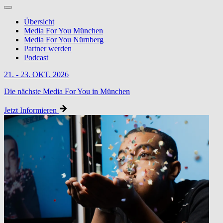
Übersicht
Media For You München
Media For You Nürnberg
Partner werden
Podcast
21. - 23. OKT. 2026
Die nächste Media For You in München
Jetzt Informieren