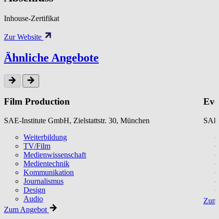
Inhouse-Zertifikat
Zur Website
Ähnliche Angebote
Film Production
Eve
SAE-Institute GmbH, Zielstattstr. 30, München
SAE-
Weiterbildung
TV/Film
Medienwissenschaft
Medientechnik
Kommunikation
Journalismus
Design
Audio
Zum 
Zum Angebot