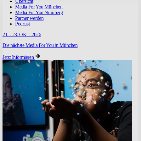
Übersicht
Media For You München
Media For You Nürnberg
Partner werden
Podcast
21. - 23. OKT. 2026
Die nächste Media For You in München
Jetzt Informieren