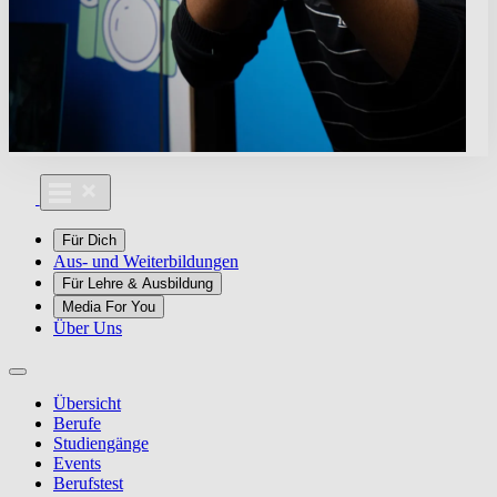
Für Dich
Aus- und Weiterbildungen
Für Lehre & Ausbildung
Media For You
Über Uns
Übersicht
Berufe
Studiengänge
Events
Berufstest