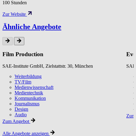
100 Stunden
Zur Website
Ähnliche Angebote
Film Production
Eve
SAE-Institute GmbH, Zielstattstr. 30, München
SAE-
Weiterbildung
TV/Film
Medienwissenschaft
Medientechnik
Kommunikation
Journalismus
Design
Audio
Zum 
Zum Angebot
Alle Angebote anzeigen