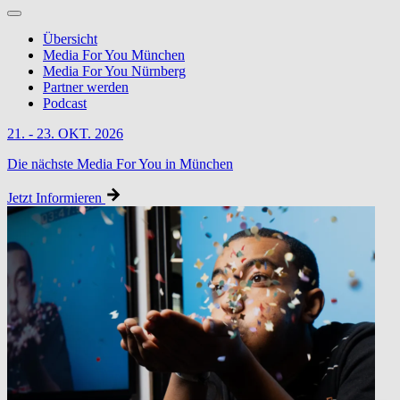
Übersicht
Media For You München
Media For You Nürnberg
Partner werden
Podcast
21. - 23. OKT. 2026
Die nächste Media For You in München
Jetzt Informieren