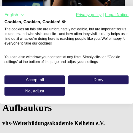
English
Privacy policy
|
Legal Notice
Cookies, Cookies, Cookies! 🍪
The cookies on this site are unfortunately not edible, but are important for us
to understand who visits our site - and how often they visit. It really helps us to
find out if what we're doing here is reaching people like you. We're happy for
everyone to take our cookies!
You can also withdraw your consent at any time. Simply click on “Cookie
settings” at the bottom of the page and adjust your settings.
Home
Aus- und Weiterbildungen
Adobe® Photoshop® Aufbaukurs (vhs-
Accept all
Deny
Weiterbildungsakademie…
No, adjust
Adobe® Photoshop®
Aufbaukurs
vhs-Weiterbildungsakademie Kelheim e.V.