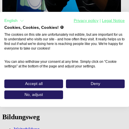
English
Privacy policy
|
Legal Notice
Cookies, Cookies, Cookies! 🍪
The cookies on this site are unfortunately not edible, but are important for us
to understand who visits our site - and how often they visit. It really helps us to
Home
find out if what we're doing here is reaching people like you. We're happy for
everyone to take our cookies!
Aus- und Weiterbildungen
Adobe Illustrator - Charakterdesign…
You can also withdraw your consent at any time. Simply click on “Cookie
Adobe Illustrator -
settings” at the bottom of the page and adjust your settings.
Charakterdesign und
Accept all
Deny
Animation mit KI
No, adjust
CBZ Landshut GmbH
Bildungsweg