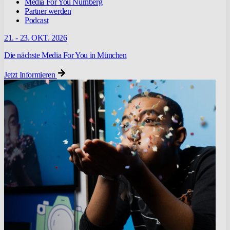
Media For You Nürnberg
Partner werden
Podcast
21. - 23. OKT. 2026
Die nächste Media For You in München
Jetzt Informieren