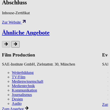
Abschluss
Inhouse-Zertifikat
Zur Website
Ähnliche Angebote
Film Production
Eve
SAE-Institute GmbH, Zielstattstr. 30, München
SAE-
Weiterbildung
TV/Film
Medienwissenschaft
Medientechnik
Kommunikation
Journalismus
Design
Audio
Zum 
Zum Angebot