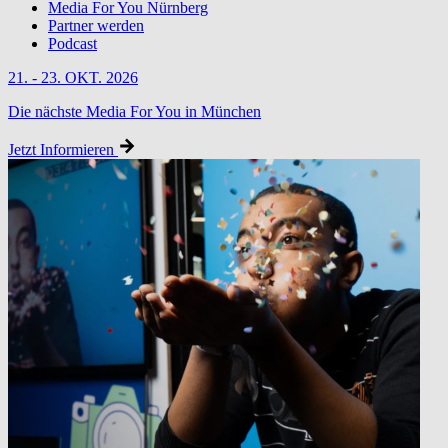
Media For You Nürnberg
Partner werden
Podcast
21. - 23. OKT. 2026
Die nächste Media For You in München
Jetzt Informieren