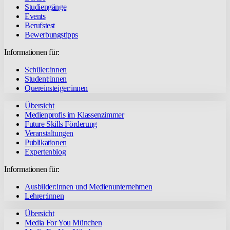
Studiengänge
Events
Berufstest
Bewerbungstipps
Informationen für:
Schüler:innen
Student:innen
Quereinsteiger:innen
Übersicht
Medienprofis im Klassenzimmer
Future Skills Förderung
Veranstaltungen
Publikationen
Expertenblog
Informationen für:
Ausbilder:innen und Medienunternehmen
Lehrer:innen
Übersicht
Media For You München