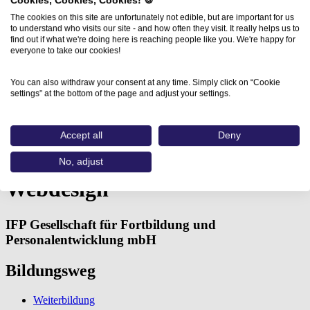
Cookies, Cookies, Cookies! 🍪
The cookies on this site are unfortunately not edible, but are important for us
to understand who visits our site - and how often they visit. It really helps us to
find out if what we're doing here is reaching people like you. We're happy for
everyone to take our cookies!
You can also withdraw your consent at any time. Simply click on “Cookie
settings” at the bottom of the page and adjust your settings.
Home
Aus- und Weiterbildungen
Adobe® Dreamweaver® - Webdesign…
Accept all
Deny
Adobe® Dreamweaver® -
No, adjust
Webdesign
IFP Gesellschaft für Fortbildung und
Personalentwicklung mbH
Bildungsweg
Weiterbildung