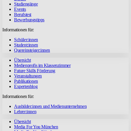
Studiengänge
Events
Berufstest
Bewerbungstipps
Informationen für:
Schüler:innen
Student:innen
Quereinsteiger:innen
Übersicht
Medienprofis im Klassenzimmer
Future Skills Förderung
Veranstaltungen
Publikationen
Expertenblog
Informationen für:
Ausbilder:innen und Medienunternehmen
Lehrer:innen
Übersicht
Media For You München