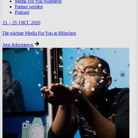
Media For You Nürnberg
Partner werden
Podcast
21. - 23. OKT. 2026
Die nächste Media For You in München
Jetzt Informieren