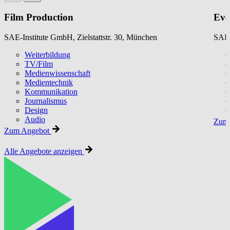
Film Production
Eve
SAE-Institute GmbH, Zielstattstr. 30, München
SAE-
Weiterbildung
TV/Film
Medienwissenschaft
Medientechnik
Kommunikation
Journalismus
Design
Audio
Zum 
Zum Angebot
Alle Angebote anzeigen