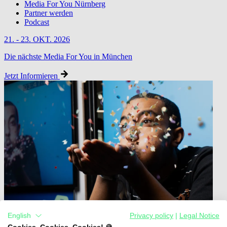
Media For You Nürnberg
Partner werden
Podcast
21. - 23. OKT. 2026
Die nächste Media For You in München
Jetzt Informieren
English
Privacy policy
|
Legal Notice