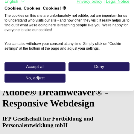
English
Privacy policy
|
Legal Notice
Cookies, Cookies, Cookies! 🍪
The cookies on this site are unfortunately not edible, but are important for us
to understand who visits our site - and how often they visit. It really helps us to
find out if what we're doing here is reaching people like you. We're happy for
everyone to take our cookies!
You can also withdraw your consent at any time. Simply click on “Cookie
settings” at the bottom of the page and adjust your settings.
Home
Accept all
Deny
Aus- und Weiterbildungen
Adobe® Dreamweaver® - Responsive…
No, adjust
Adobe® Dreamweaver® -
Responsive Webdesign
IFP Gesellschaft für Fortbildung und
Personalentwicklung mbH