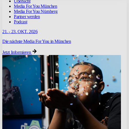
Übersicht
Media For You München
Media For You Nürnberg
Partner werden
Podcast
21. - 23. OKT. 2026
Die nächste Media For You in München
Jetzt Informieren