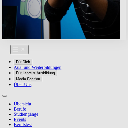
Für Dich
Aus- und Weiterbildungen
Für Lehre & Ausbildung
Media For You
Über Uns
Übersicht
Berufe
Studiengänge
Events
Berufstest