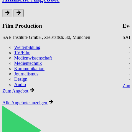
Film Production
Eve
SAE-Institute GmbH, Zielstattstr. 30, München
SAE-
Weiterbildung
TV/Film
Medienwissenschaft
Medientechnik
Kommunikation
Journalismus
Design
Audio
Zum 
Zum Angebot
Alle Angebote anzeigen