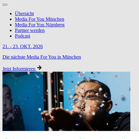
Übersicht
Media For You München
Media For You Nürnberg
Partner werden
Podcast
21. - 23. OKT. 2026
Die nächste Media For You in München
Jetzt Informieren