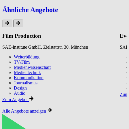
Ähnliche Angebote
Film Production
Eve
SAE-Institute GmbH, Zielstattstr. 30, München
SAE-
Weiterbildung
TV/Film
Medienwissenschaft
Medientechnik
Kommunikation
Journalismus
Design
Audio
Zum 
Zum Angebot
Alle Angebote anzeigen