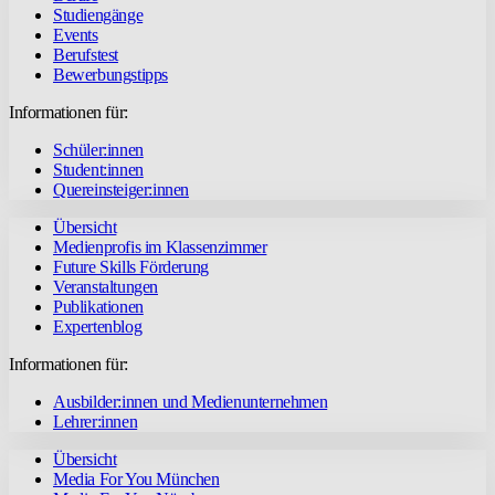
Studiengänge
Events
Berufstest
Bewerbungstipps
Informationen für:
Schüler:innen
Student:innen
Quereinsteiger:innen
Übersicht
Medienprofis im Klassenzimmer
Future Skills Förderung
Veranstaltungen
Publikationen
Expertenblog
Informationen für:
Ausbilder:innen und Medienunternehmen
Lehrer:innen
Übersicht
Media For You München