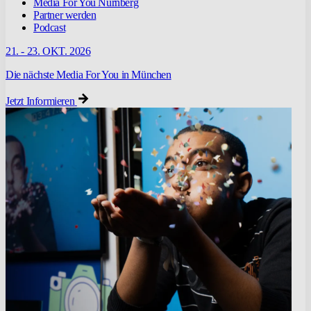
Media For You Nürnberg
Partner werden
Podcast
21. - 23. OKT. 2026
Die nächste Media For You in München
Jetzt Informieren