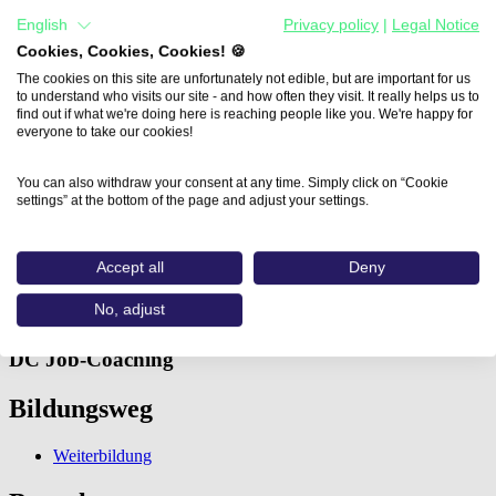
English
Privacy policy
|
Legal Notice
Cookies, Cookies, Cookies! 🍪
The cookies on this site are unfortunately not edible, but are important for us
to understand who visits our site - and how often they visit. It really helps us to
find out if what we're doing here is reaching people like you. We're happy for
everyone to take our cookies!
Home
You can also withdraw your consent at any time. Simply click on “Cookie
Aus- und Weiterbildungen
settings” at the bottom of the page and adjust your settings.
Adobe® After Effects® Aufbaukurs…
Adobe® After Effects®
Accept all
Deny
Aufbaukurs
No, adjust
DC Job-Coaching
Bildungsweg
Weiterbildung