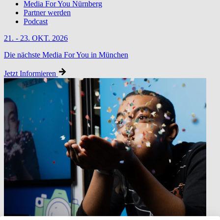
Media For You Nürnberg
Partner werden
Podcast
21. - 23. OKT. 2026
Die nächste Media For You in München
Jetzt Informieren