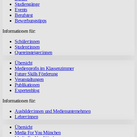
Studiengänge
Events
Berufstest
Bewerbungstipps
Informationen für:
Schüler:innen
Student:innen
Quereinsteiger:innen
Übersicht
Medienprofis im Klassenzimmer
Future Skills Förderung
Veranstaltungen
Publikationen
Expertenblog
Informationen für:
Ausbilder:innen und Medienunternehmen
Lehrer:innen
Übersicht
Media For You München