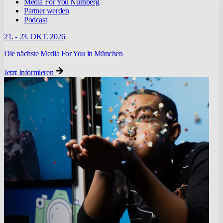
Media For You Nürnberg
Partner werden
Podcast
21. - 23. OKT. 2026
Die nächste Media For You in München
Jetzt Informieren