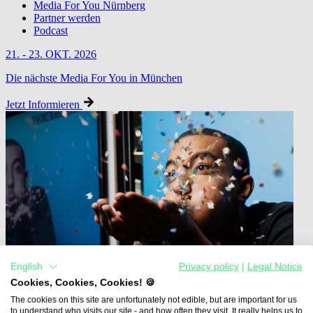
Media For You Nürnberg
Partner werden
Podcast
21. - 23. OKT. 2026
Die nächste Media For You in München
Jetzt Informieren
English
Privacy policy
|
Legal Notice
Cookies, Cookies, Cookies! 🍪
The cookies on this site are unfortunately not edible, but are important for us
to understand who visits our site - and how often they visit. It really helps us to