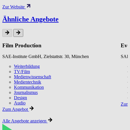
Zur Website
Ähnliche Angebote
Film Production
Eve
SAE-Institute GmbH, Zielstattstr. 30, München
SAE-
Weiterbildung
TV/Film
Medienwissenschaft
Medientechnik
Kommunikation
Journalismus
Design
Audio
Zum 
Zum Angebot
Alle Angebote anzeigen