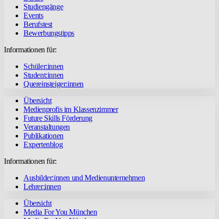
Studiengänge
Events
Berufstest
Bewerbungstipps
Informationen für:
Schüler:innen
Student:innen
Quereinsteiger:innen
Übersicht
Medienprofis im Klassenzimmer
Future Skills Förderung
Veranstaltungen
Publikationen
Expertenblog
Informationen für:
Ausbilder:innen und Medienunternehmen
Lehrer:innen
Übersicht
Media For You München