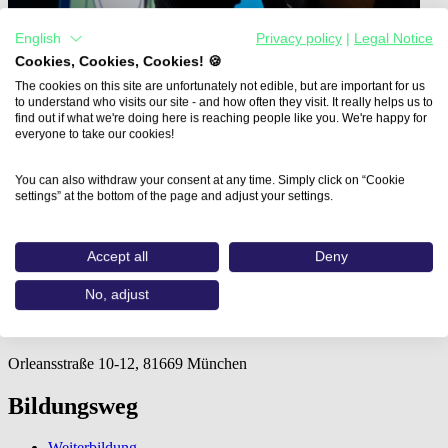
English
Privacy policy
|
Legal Notice
Cookies, Cookies, Cookies! 🍪
The cookies on this site are unfortunately not edible, but are important for us
to understand who visits our site - and how often they visit. It really helps us to
find out if what we're doing here is reaching people like you. We're happy for
everyone to take our cookies!
Home
Aus- und Weiterbildungen
You can also withdraw your consent at any time. Simply click on “Cookie
Weiterbildung zum/zur Video Content…
settings” at the bottom of the page and adjust your settings.
Weiterbildung zum/zur Video
Accept all
Deny
Content Manager/-in IHK
No, adjust
IHK Akademie München
Orleansstraße 10-12, 81669 München
Bildungsweg
Weiterbildung