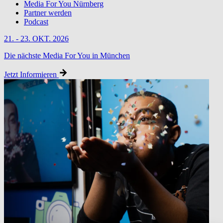
Media For You Nürnberg
Partner werden
Podcast
21. - 23. OKT. 2026
Die nächste Media For You in München
Jetzt Informieren