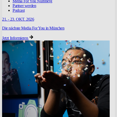
Media For You Nürnberg
Partner werden
Podcast
21. - 23. OKT. 2026
Die nächste Media For You in München
Jetzt Informieren