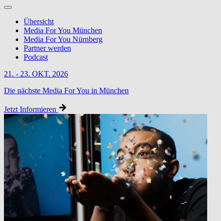
Übersicht
Media For You München
Media For You Nürnberg
Partner werden
Podcast
21. - 23. OKT. 2026
Die nächste Media For You in München
Jetzt Informieren