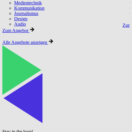
Medientechnik
Kommunikation
Journalismus
Design
Audio
Zum 
Zum Angebot
Alle Angebote anzeigen
Stay in the loop!