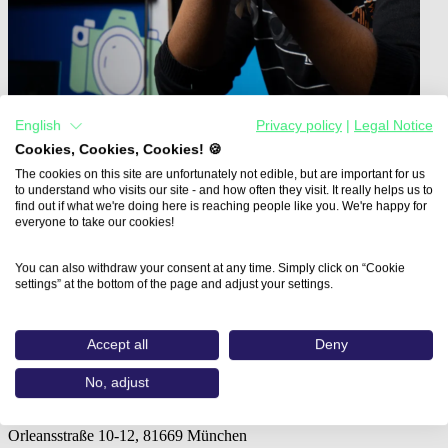
English
Privacy policy
|
Legal Notice
Cookies, Cookies, Cookies! 🍪
The cookies on this site are unfortunately not edible, but are important for us
to understand who visits our site - and how often they visit. It really helps us to
find out if what we're doing here is reaching people like you. We're happy for
everyone to take our cookies!
Home
Aus- und Weiterbildungen
Weiterbildung zum/zur Social Media…
You can also withdraw your consent at any time. Simply click on “Cookie
settings” at the bottom of the page and adjust your settings.
Weiterbildung zum/zur Social
Media Manager/-in IHK
Accept all
Deny
No, adjust
IHK Akademie München
Orleansstraße 10-12, 81669 München