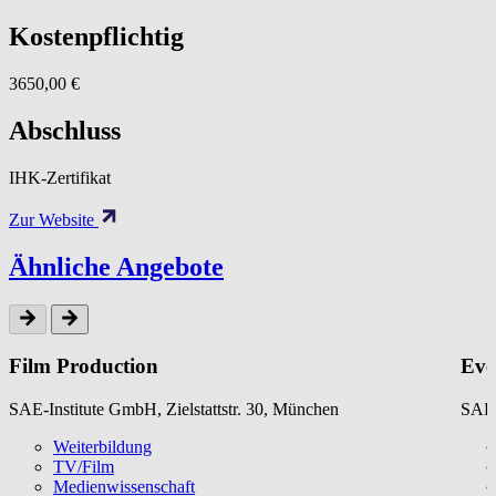
Kostenpflichtig
3650,00 €
Abschluss
IHK-Zertifikat
Zur Website
Ähnliche Angebote
Film Production
Eve
SAE-Institute GmbH, Zielstattstr. 30, München
SAE-
Weiterbildung
TV/Film
Medienwissenschaft