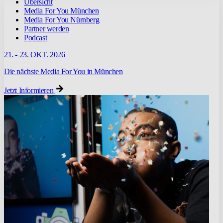
Übersicht
Media For You München
Media For You Nürnberg
Partner werden
Podcast
21. - 23. OKT. 2026
Die nächste Media For You in München
Jetzt Informieren