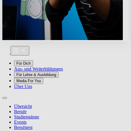
Für Dich
Aus- und Weiterbildungen
Für Lehre & Ausbildung
Media For You
Über Uns
Übersicht
Berufe
Studiengänge
Events
Berufstest