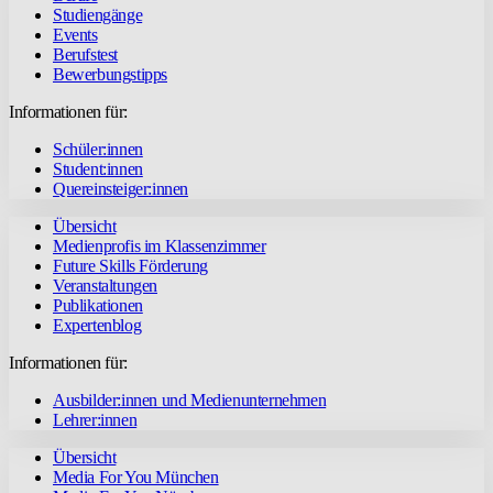
Studiengänge
Events
Berufstest
Bewerbungstipps
Informationen für:
Schüler:innen
Student:innen
Quereinsteiger:innen
Übersicht
Medienprofis im Klassenzimmer
Future Skills Förderung
Veranstaltungen
Publikationen
Expertenblog
Informationen für:
Ausbilder:innen und Medienunternehmen
Lehrer:innen
Übersicht
Media For You München