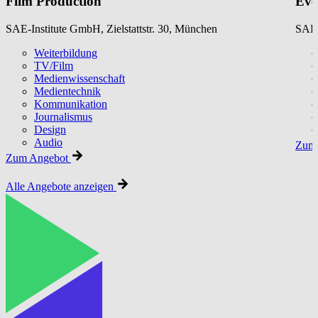
Film Production
Eve
SAE-Institute GmbH, Zielstattstr. 30, München
SAE-
Weiterbildung
TV/Film
Medienwissenschaft
Medientechnik
Kommunikation
Journalismus
Design
Audio
Zum 
Zum Angebot
Alle Angebote anzeigen