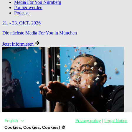
Media For You Nürnberg
Partner werden
Podcast
21. - 23. OKT. 2026
Die nächste Media For You in München
Jetzt Informieren
English
Privacy policy
|
Legal Notice
Cookies, Cookies, Cookies! 🍪