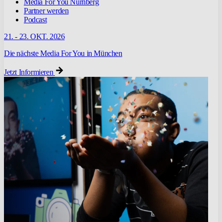
Media For You Nürnberg
Partner werden
Podcast
21. - 23. OKT. 2026
Die nächste Media For You in München
Jetzt Informieren