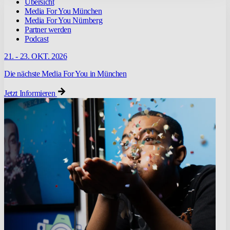
Übersicht
Media For You München
Media For You Nürnberg
Partner werden
Podcast
21. - 23. OKT. 2026
Die nächste Media For You in München
Jetzt Informieren