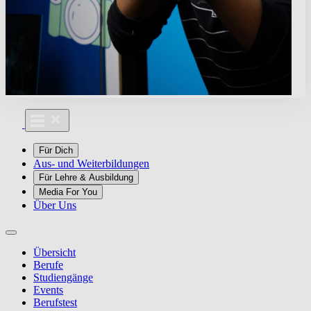
Für Dich
Aus- und Weiterbildungen
Für Lehre & Ausbildung
Media For You
Über Uns
Übersicht
Berufe
Studiengänge
Events
Berufstest