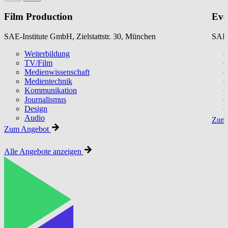
Film Production
Eve
SAE-Institute GmbH, Zielstattstr. 30, München
SAE-
Weiterbildung
TV/Film
Medienwissenschaft
Medientechnik
Kommunikation
Journalismus
Design
Audio
Zum 
Zum Angebot
Alle Angebote anzeigen