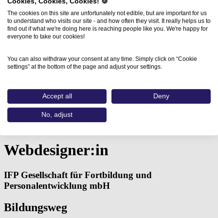
Cookies, Cookies, Cookies! 🍪
The cookies on this site are unfortunately not edible, but are important for us
to understand who visits our site - and how often they visit. It really helps us to
find out if what we're doing here is reaching people like you. We're happy for
everyone to take our cookies!
You can also withdraw your consent at any time. Simply click on “Cookie
settings” at the bottom of the page and adjust your settings.
Accept all
Deny
Home
No, adjust
Aus- und Weiterbildungen
Webdesigner:in (IFP Gesellschaft für…
Webdesigner:in
IFP Gesellschaft für Fortbildung und
Personalentwicklung mbH
Bildungsweg