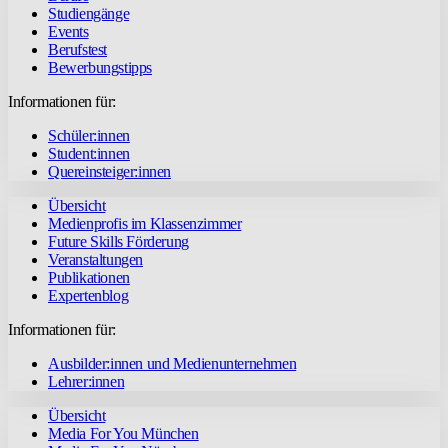
Studiengänge
Events
Berufstest
Bewerbungstipps
Informationen für:
Schüler:innen
Student:innen
Quereinsteiger:innen
Übersicht
Medienprofis im Klassenzimmer
Future Skills Förderung
Veranstaltungen
Publikationen
Expertenblog
Informationen für:
Ausbilder:innen und Medienunternehmen
Lehrer:innen
Übersicht
Media For You München