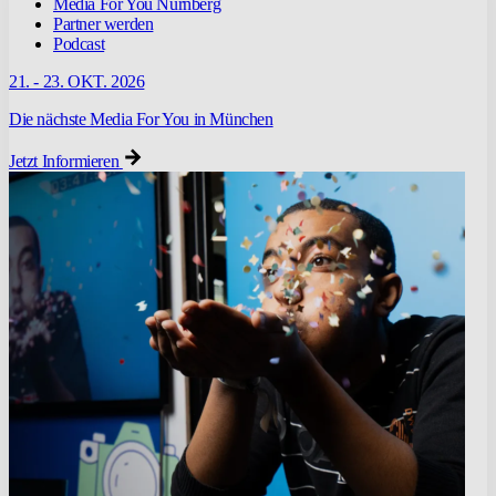
Media For You Nürnberg
Partner werden
Podcast
21. - 23. OKT. 2026
Die nächste Media For You in München
Jetzt Informieren