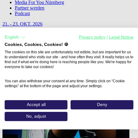
Media For You Nürnberg
Partner werden
Podcast
21. - 23. OKT. 2026
Die nächste Media For You in München
English
Privacy policy
|
Legal Notice
Cookies, Cookies, Cookies! 🍪
Jetzt Informieren
The cookies on this site are unfortunately not edible, but are important for us
to understand who visits our site - and how often they visit. It really helps us to
find out if what we're doing here is reaching people like you. We're happy for
everyone to take our cookies!
You can also withdraw your consent at any time. Simply click on “Cookie
settings” at the bottom of the page and adjust your settings.
Accept all
Deny
No, adjust