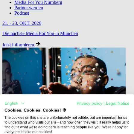
Media For You Nürnberg
Partner werden
Podcast
21. - 23. OKT. 2026
Die nächste Media For You in München
Jetzt Informieren
English
Privacy policy
|
Legal Notice
Cookies, Cookies, Cookies! 🍪
The cookies on this site are unfortunately not edible, but are important for us
to understand who visits our site - and how often they visit. It really helps us to
find out if what we're doing here is reaching people like you. We're happy for
everyone to take our cookies!