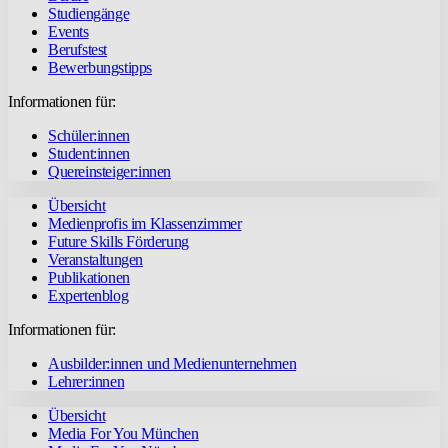
Studiengänge
Events
Berufstest
Bewerbungstipps
Informationen für:
Schüler:innen
Student:innen
Quereinsteiger:innen
Übersicht
Medienprofis im Klassenzimmer
Future Skills Förderung
Veranstaltungen
Publikationen
Expertenblog
Informationen für:
Ausbilder:innen und Medienunternehmen
Lehrer:innen
Übersicht
Media For You München