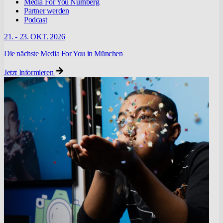
Media For You Nürnberg
Partner werden
Podcast
21. - 23. OKT. 2026
Die nächste Media For You in München
Jetzt Informieren