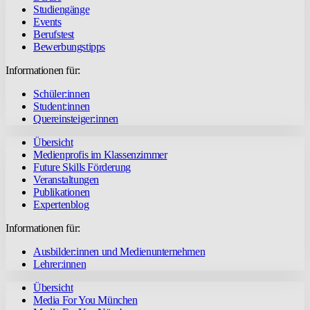
Studiengänge
Events
Berufstest
Bewerbungstipps
Informationen für:
Schüler:innen
Student:innen
Quereinsteiger:innen
Übersicht
Medienprofis im Klassenzimmer
Future Skills Förderung
Veranstaltungen
Publikationen
Expertenblog
Informationen für:
Ausbilder:innen und Medienunternehmen
Lehrer:innen
Übersicht
Media For You München