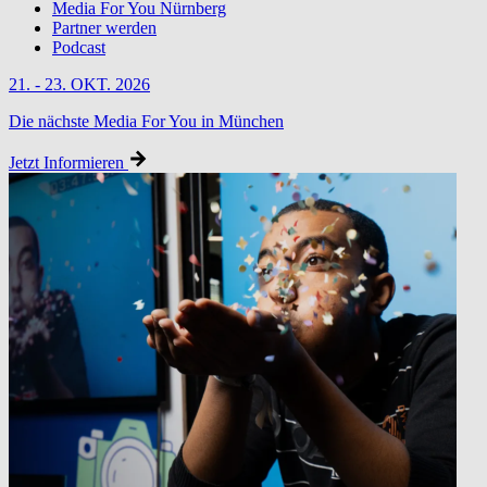
Media For You Nürnberg
Partner werden
Podcast
21. - 23. OKT. 2026
Die nächste Media For You in München
Jetzt Informieren