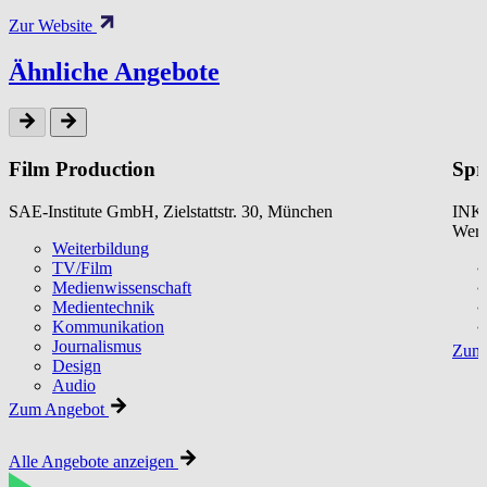
Zur Website
Ähnliche Angebote
Film Production
Spr
SAE-Institute GmbH, Zielstattstr. 30, München
INKU
Werk
Weiterbildung
TV/Film
Medienwissenschaft
Medientechnik
Kommunikation
Journalismus
Zum 
Design
Audio
Zum Angebot
Alle Angebote anzeigen