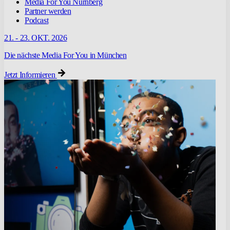
Media For You Nürnberg
Partner werden
Podcast
21. - 23. OKT. 2026
Die nächste Media For You in München
Jetzt Informieren