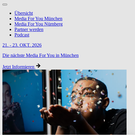
Übersicht
Media For You München
Media For You Nürnberg
Partner werden
Podcast
21. - 23. OKT. 2026
Die nächste Media For You in München
Jetzt Informieren