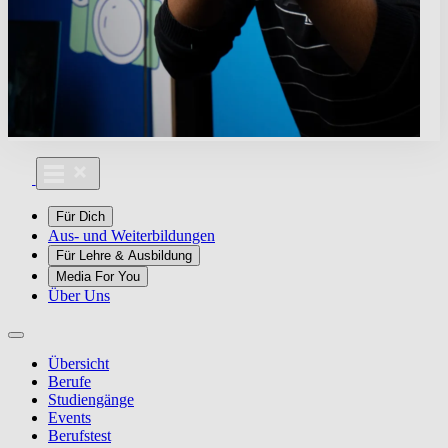
Für Dich
Aus- und Weiterbildungen
Für Lehre & Ausbildung
Media For You
Über Uns
Übersicht
Berufe
Studiengänge
Events
Berufstest