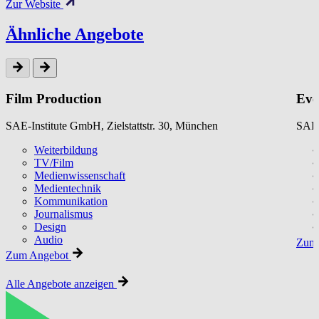
Zur Website
Ähnliche Angebote
Film Production
Eve
SAE-Institute GmbH, Zielstattstr. 30, München
SAE-
Weiterbildung
TV/Film
Medienwissenschaft
Medientechnik
Kommunikation
Journalismus
Design
Audio
Zum 
Zum Angebot
Alle Angebote anzeigen