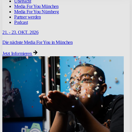
Übersicht
Media For You München
Media For You Nürnberg
Partner werden
Podcast
21. - 23. OKT. 2026
Die nächste Media For You in München
Jetzt Informieren