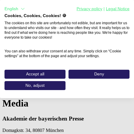
English
Privacy policy
|
Legal Notice
Cookies, Cookies, Cookies! 🍪
The cookies on this site are unfortunately not edible, but are important for us
to understand who visits our site - and how often they visit. It really helps us to
find out if what we're doing here is reaching people like you. We're happy for
everyone to take our cookies!
You can also withdraw your consent at any time. Simply click on “Cookie
settings” at the bottom of the page and adjust your settings.
Home
Aus- und Weiterbildungen
Accept all
Deny
Vertical Videos für Social…
No, adjust
Vertical Videos für Social
Media
Akademie der bayerischen Presse
Domagkstr. 34, 80807 München