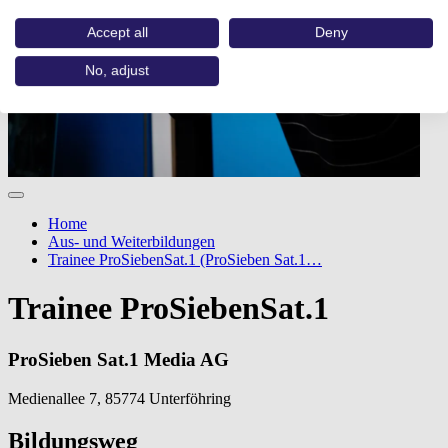
Accept all
Deny
No, adjust
Home
Aus- und Weiterbildungen
Trainee ProSiebenSat.1 (ProSieben Sat.1…
Trainee ProSiebenSat.1
ProSieben Sat.1 Media AG
Medienallee 7, 85774 Unterföhring
Bildungsweg