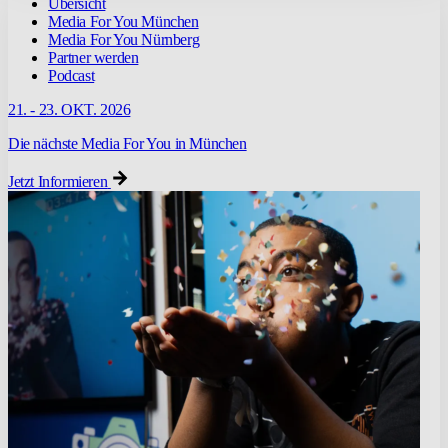
Übersicht
Media For You München
Media For You Nürnberg
Partner werden
Podcast
21. - 23. OKT. 2026
Die nächste Media For You in München
Jetzt Informieren