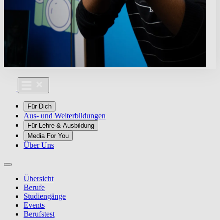
Für Dich
Aus- und Weiterbildungen
Für Lehre & Ausbildung
Media For You
Über Uns
Übersicht
Berufe
Studiengänge
Events
Berufstest