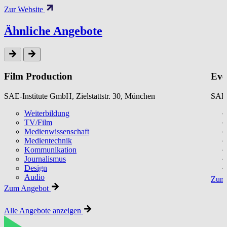
Zur Website
Ähnliche Angebote
Film Production
Eve
SAE-Institute GmbH, Zielstattstr. 30, München
SAE-
Weiterbildung
TV/Film
Medienwissenschaft
Medientechnik
Kommunikation
Journalismus
Design
Audio
Zum 
Zum Angebot
Alle Angebote anzeigen