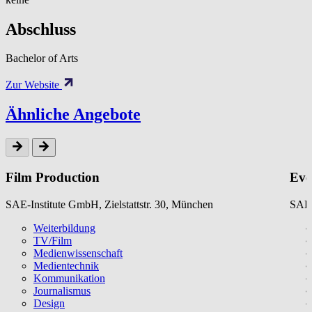
Abschluss
Bachelor of Arts
Zur Website
Ähnliche Angebote
Film Production
Eve
SAE-Institute GmbH, Zielstattstr. 30, München
SAE-
Weiterbildung
TV/Film
Medienwissenschaft
Medientechnik
Kommunikation
Journalismus
Design