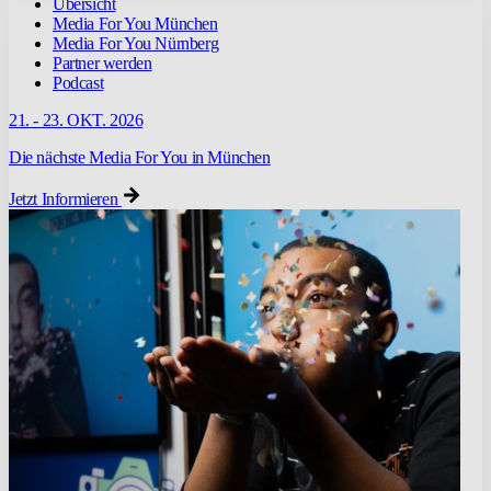
Übersicht
Media For You München
Media For You Nürnberg
Partner werden
Podcast
21. - 23. OKT. 2026
Die nächste Media For You in München
Jetzt Informieren