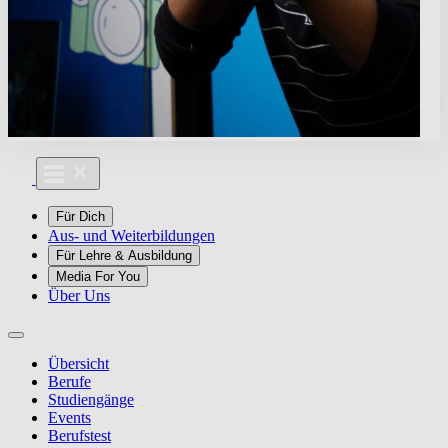
Für Dich
Aus- und Weiterbildungen
Für Lehre & Ausbildung
Media For You
Über Uns
Übersicht
Berufe
Studiengänge
Events
Berufstest