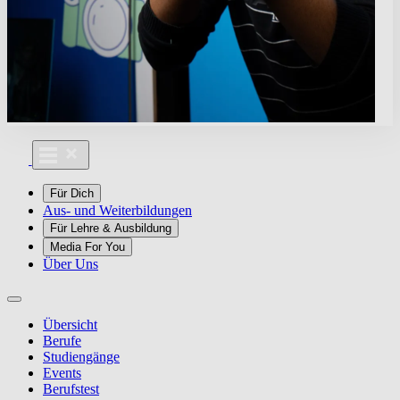
Für Dich
Aus- und Weiterbildungen
Für Lehre & Ausbildung
Media For You
Über Uns
Übersicht
Berufe
Studiengänge
Events
Berufstest