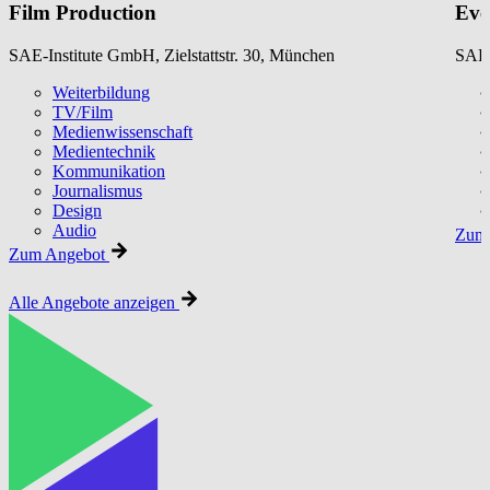
Film Production
Eve
SAE-Institute GmbH, Zielstattstr. 30, München
SAE-
Weiterbildung
TV/Film
Medienwissenschaft
Medientechnik
Kommunikation
Journalismus
Design
Audio
Zum 
Zum Angebot
Alle Angebote anzeigen