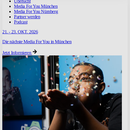
Übersicht
Media For You München
Media For You Nürnberg
Partner werden
Podcast
21. - 23. OKT. 2026
Die nächste Media For You in München
Jetzt Informieren