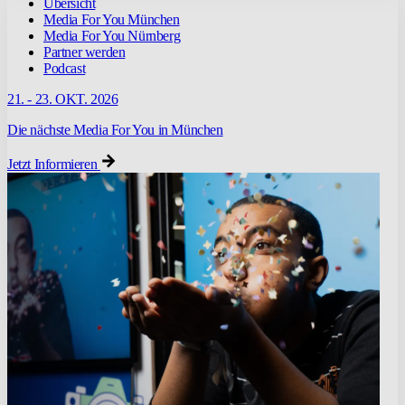
Übersicht
Media For You München
Media For You Nürnberg
Partner werden
Podcast
21. - 23. OKT. 2026
Die nächste Media For You in München
Jetzt Informieren