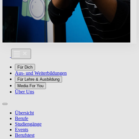
Für Dich
Aus- und Weiterbildungen
Für Lehre & Ausbildung
Media For You
Über Uns
Übersicht
Berufe
Studiengänge
Events
Berufstest