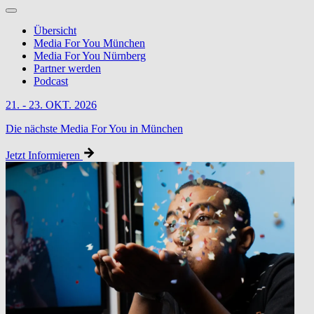
Übersicht
Media For You München
Media For You Nürnberg
Partner werden
Podcast
21. - 23. OKT. 2026
Die nächste Media For You in München
Jetzt Informieren