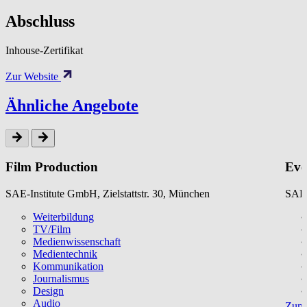
Abschluss
Inhouse-Zertifikat
Zur Website
Ähnliche Angebote
Film Production
Eve
SAE-Institute GmbH, Zielstattstr. 30, München
SAE-
Weiterbildung
TV/Film
Medienwissenschaft
Medientechnik
Kommunikation
Journalismus
Design
Audio
Zum 