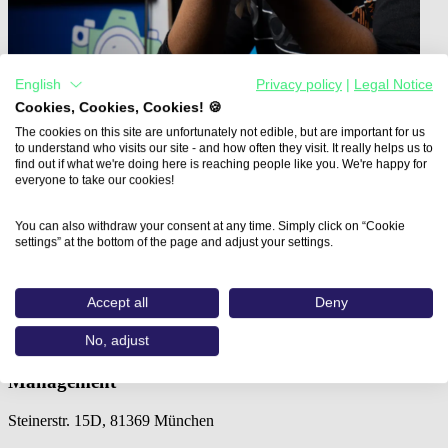
English
Privacy policy
|
Legal Notice
Cookies, Cookies, Cookies! 🍪
The cookies on this site are unfortunately not edible, but are important for us
to understand who visits our site - and how often they visit. It really helps us to
find out if what we're doing here is reaching people like you. We're happy for
everyone to take our cookies!
Home
You can also withdraw your consent at any time. Simply click on “Cookie
Aus- und Weiterbildungen
settings” at the bottom of the page and adjust your settings.
Social Media Professional (Wildner…
Social Media Professional
Accept all
Deny
No, adjust
Wildner Akademie für Digitale Wirtschaft &
Management
Steinerstr. 15D, 81369 München