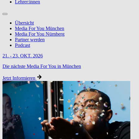
Lehrer:innen
Übersicht
Media For You München
Media For You Nürnberg
Partner werden
Podcast
21. - 23. OKT. 2026
Die nächste Media For You in München
Jetzt Informieren