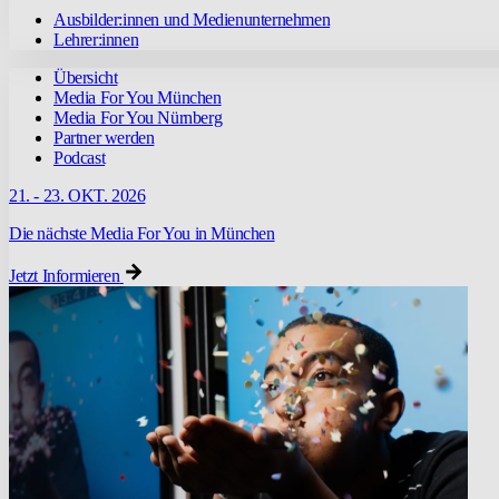
Ausbilder:innen und Medienunternehmen
Lehrer:innen
Übersicht
Media For You München
Media For You Nürnberg
Partner werden
Podcast
21. - 23. OKT. 2026
Die nächste Media For You in München
Jetzt Informieren