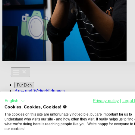
Für Dich
Aus- und Weiterbildungen
Für Lehre & Ausbildung
English
Privacy policy
|
Legal 
Media For You
Cookies, Cookies, Cookies! 🍪
Über Uns
The cookies on this site are unfortunately not edible, but are important for us to
understand who visits our site - and how often they visit. It really helps us to find o
what we're doing here is reaching people like you. We're happy for everyone to 
our cookies!
Übersicht
Berufe