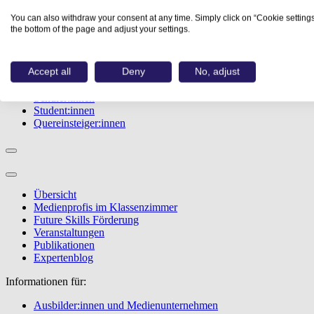
Studiengänge
You can also withdraw your consent at any time. Simply click on “Cookie settings
Events
the bottom of the page and adjust your settings.
Berufstest
Bewerbungstipps
Accept all
Deny
No, adjust
Informationen für:
Schüler:innen
Student:innen
Quereinsteiger:innen
Übersicht
Medienprofis im Klassenzimmer
Future Skills Förderung
Veranstaltungen
Publikationen
Expertenblog
Informationen für:
Ausbilder:innen und Medienunternehmen