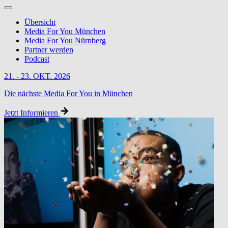
Übersicht
Media For You München
Media For You Nürnberg
Partner werden
Podcast
21. - 23. OKT. 2026
Die nächste Media For You in München
Jetzt Informieren