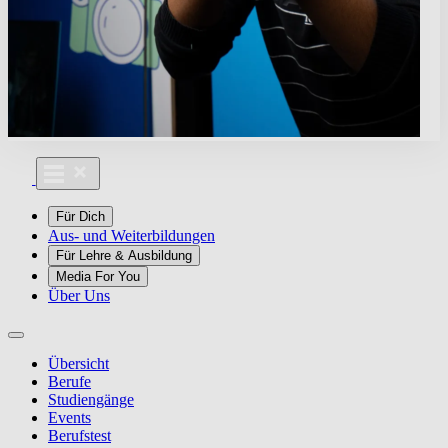
Für Dich
Aus- und Weiterbildungen
Für Lehre & Ausbildung
Media For You
Über Uns
Übersicht
Berufe
Studiengänge
Events
Berufstest