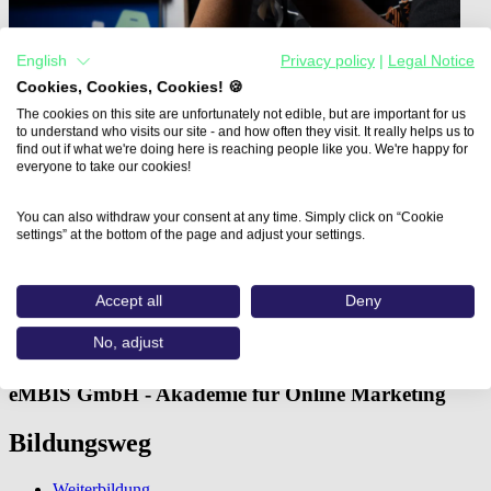
English
Privacy policy
|
Legal Notice
Cookies, Cookies, Cookies! 🍪
The cookies on this site are unfortunately not edible, but are important for us
to understand who visits our site - and how often they visit. It really helps us to
find out if what we're doing here is reaching people like you. We're happy for
everyone to take our cookies!
You can also withdraw your consent at any time. Simply click on “Cookie
settings” at the bottom of the page and adjust your settings.
Home
Aus- und Weiterbildungen
Social Ads Seminar (eMBIS…
Accept all
Deny
Social Ads Seminar
No, adjust
eMBIS GmbH - Akademie für Online Marketing
Bildungsweg
Weiterbildung