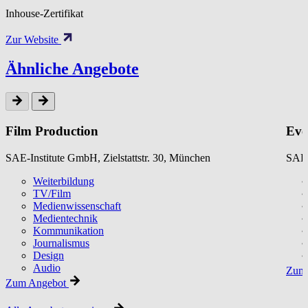
Inhouse-Zertifikat
Zur Website
Ähnliche Angebote
Film Production
Eve
SAE-Institute GmbH, Zielstattstr. 30, München
SAE-
Weiterbildung
TV/Film
Medienwissenschaft
Medientechnik
Kommunikation
Journalismus
Design
Audio
Zum 
Zum Angebot