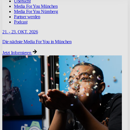
Übersicht
Media For You München
Media For You Nürnberg
Partner werden
Podcast
21. - 23. OKT. 2026
Die nächste Media For You in München
Jetzt Informieren