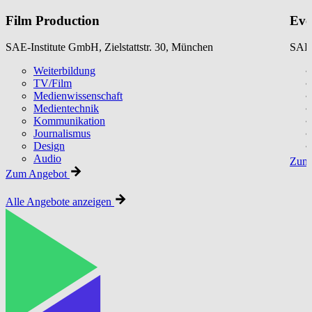
Film Production
Eve
SAE-Institute GmbH, Zielstattstr. 30, München
SAE-
Weiterbildung
TV/Film
Medienwissenschaft
Medientechnik
Kommunikation
Journalismus
Design
Audio
Zum 
Zum Angebot
Alle Angebote anzeigen