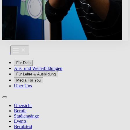
Für Dich
Aus- und Weiterbildungen
Für Lehre & Ausbildung
Media For You
Über Uns
Übersicht
Berufe
Studiengänge
Events
Berufstest