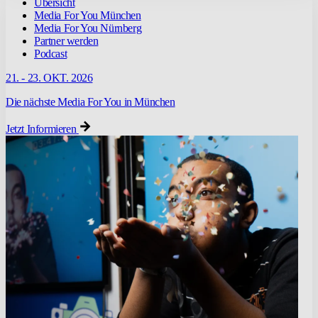
Übersicht
Media For You München
Media For You Nürnberg
Partner werden
Podcast
21. - 23. OKT. 2026
Die nächste Media For You in München
Jetzt Informieren