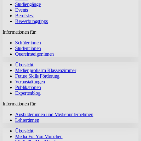
Studiengänge
Events
Berufstest
Bewerbungstipps
Informationen für:
Schüler:innen
Student:innen
Quereinsteiger:innen
Übersicht
Medienprofis im Klassenzimmer
Future Skills Förderung
Veranstaltungen
Publikationen
Expertenblog
Informationen für:
Ausbilder:innen und Medienunternehmen
Lehrer:innen
Übersicht
Media For You München