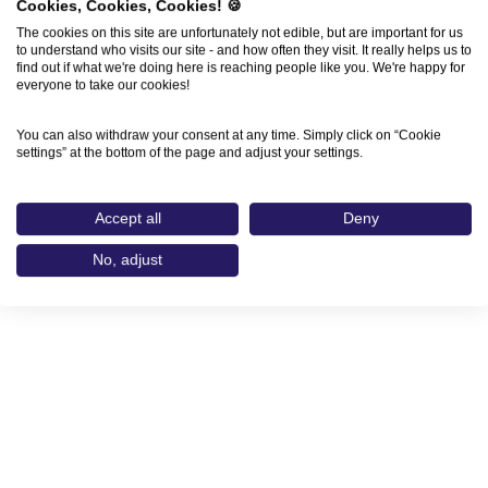
Cookies, Cookies, Cookies! 🍪
The cookies on this site are unfortunately not edible, but are important for us
to understand who visits our site - and how often they visit. It really helps us to
find out if what we're doing here is reaching people like you. We're happy for
© 2026 Medien.Bayern GmbH
everyone to take our cookies!
Datenschutz
You can also withdraw your consent at any time. Simply click on “Cookie
Erklärung zur Barriere­freiheit
settings” at the bottom of the page and adjust your settings.
Community Guidelines
Impressum
Anfahrt
Cookie-Einstellungen
Accept all
Deny
No, adjust