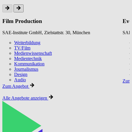
Film Production
Eve
SAE-Institute GmbH, Zielstattstr. 30, München
SAE-
Weiterbildung
TV/Film
Medienwissenschaft
Medientechnik
Kommunikation
Journalismus
Design
Audio
Zum 
Zum Angebot
Alle Angebote anzeigen