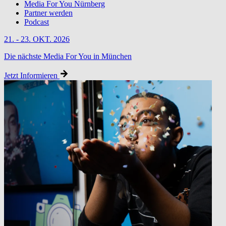
Media For You Nürnberg
Partner werden
Podcast
21. - 23. OKT. 2026
Die nächste Media For You in München
Jetzt Informieren