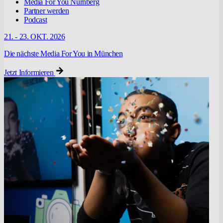
Media For You Nürnberg
Partner werden
Podcast
21. - 23. OKT. 2026
Die nächste Media For You in München
Jetzt Informieren