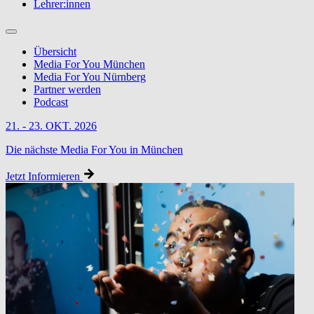
Lehrer:innen
Übersicht
Media For You München
Media For You Nürnberg
Partner werden
Podcast
21. - 23. OKT. 2026
Die nächste Media For You in München
Jetzt Informieren