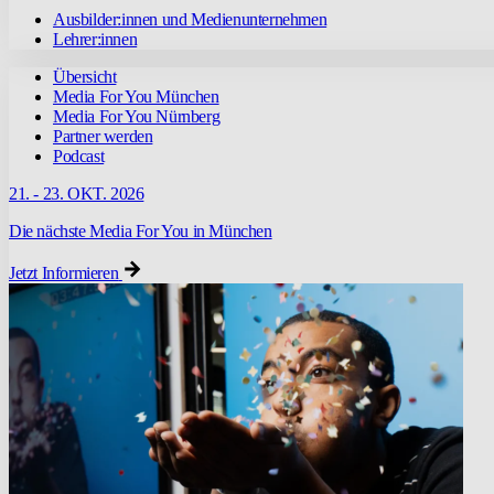
Ausbilder:innen und Medienunternehmen
Lehrer:innen
Übersicht
Media For You München
Media For You Nürnberg
Partner werden
Podcast
21. - 23. OKT. 2026
Die nächste Media For You in München
Jetzt Informieren