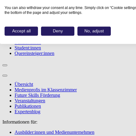
Studiengänge
You can also withdraw your consent at any time. Simply click on “Cookie settings
Events
the bottom of the page and adjust your settings.
Berufstest
Bewerbungstipps
Accept all
Deny
No, adjust
Informationen für:
Schüler:innen
Student:innen
Quereinsteiger:innen
Übersicht
Medienprofis im Klassenzimmer
Future Skills Förderung
Veranstaltungen
Publikationen
Expertenblog
Informationen für:
Ausbilder:innen und Medienunternehmen