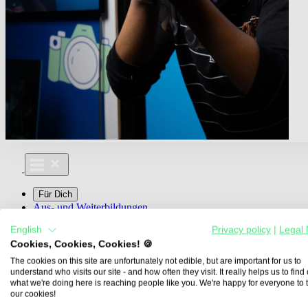
Für Dich
Aus- und Weiterbildungen
Für Lehre & Ausbildung
English
Privacy policy
|
Legal 
Media For You
Cookies, Cookies, Cookies! 🍪
Über Uns
The cookies on this site are unfortunately not edible, but are important for us to
understand who visits our site - and how often they visit. It really helps us to find o
what we're doing here is reaching people like you. We're happy for everyone to 
our cookies!
Übersicht
Berufe