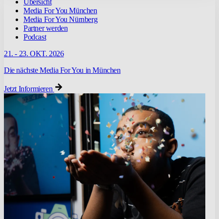
Übersicht
Media For You München
Media For You Nürnberg
Partner werden
Podcast
21. - 23. OKT. 2026
Die nächste Media For You in München
Jetzt Informieren