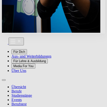
Für Dich
Aus- und Weiterbildungen
Für Lehre & Ausbildung
Media For You
Über Uns
Übersicht
Berufe
Studiengänge
Events
Berufstest