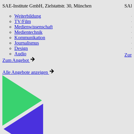
SAE-Institute GmbH, Zielstattstr. 30, München
SAE-
Weiterbildung
TV/Film
Medienwissenschaft
Medientechnik
Kommunikation
Journalismus
Design
Audio
Zum 
Zum Angebot
Alle Angebote anzeigen