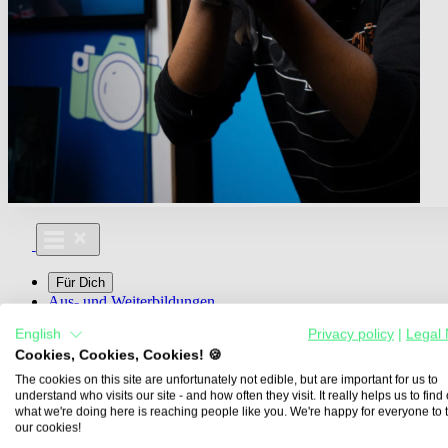
Für Dich
Aus- und Weiterbildungen
Für Lehre & Ausbildung
English
Privacy policy
|
Legal 
Media For You
Cookies, Cookies, Cookies! 🍪
Über Uns
The cookies on this site are unfortunately not edible, but are important for us to
understand who visits our site - and how often they visit. It really helps us to find o
what we're doing here is reaching people like you. We're happy for everyone to 
our cookies!
Übersicht
Berufe