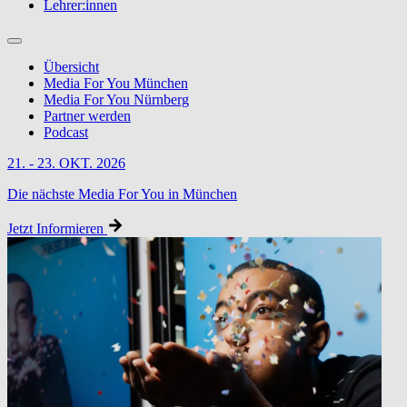
Lehrer:innen
Übersicht
Media For You München
Media For You Nürnberg
Partner werden
Podcast
21. - 23. OKT. 2026
Die nächste Media For You in München
Jetzt Informieren