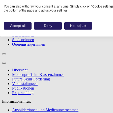
Studiengänge
You can also withdraw your consent at any time. Simply click on “Cookie settings
Events
the bottom of the page and adjust your settings.
Berufstest
Bewerbungstipps
Accept all
Deny
No, adjust
Informationen für:
Schüler:innen
Student:innen
Quereinsteiger:innen
Übersicht
Medienprofis im Klassenzimmer
Future Skills Förderung
Veranstaltungen
Publikationen
Expertenblog
Informationen für:
Ausbilder:innen und Medienunternehmen