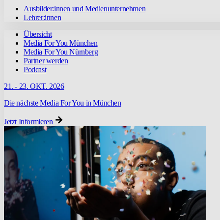
Ausbilder:innen und Medienunternehmen
Lehrer:innen
Übersicht
Media For You München
Media For You Nürnberg
Partner werden
Podcast
21. - 23. OKT. 2026
Die nächste Media For You in München
Jetzt Informieren