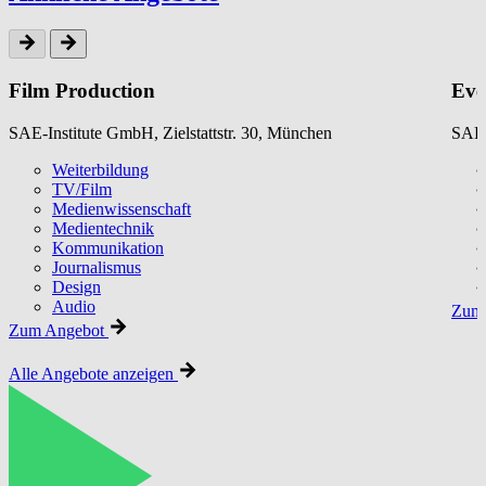
Film Production
Eve
SAE-Institute GmbH, Zielstattstr. 30, München
SAE-
Weiterbildung
TV/Film
Medienwissenschaft
Medientechnik
Kommunikation
Journalismus
Design
Audio
Zum 
Zum Angebot
Alle Angebote anzeigen