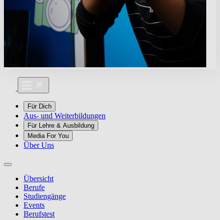
Für Dich
Aus- und Weiterbildungen
Für Lehre & Ausbildung
Media For You
Über Uns
Übersicht
Berufe
Studiengänge
Events
Berufstest