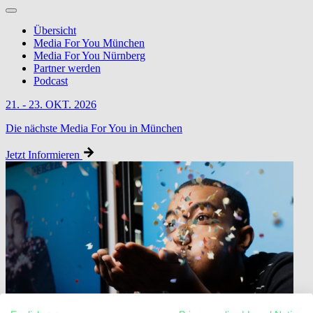
Übersicht
Media For You München
Media For You Nürnberg
Partner werden
Podcast
21. - 23. OKT. 2026
Die nächste Media For You in München
Jetzt Informieren