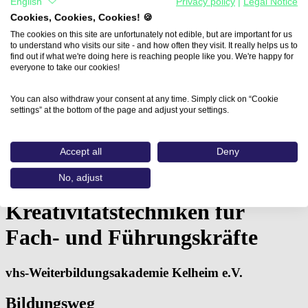
English
Privacy policy
|
Legal Notice
Cookies, Cookies, Cookies! 🍪
The cookies on this site are unfortunately not edible, but are important for us
to understand who visits our site - and how often they visit. It really helps us to
find out if what we're doing here is reaching people like you. We're happy for
everyone to take our cookies!
You can also withdraw your consent at any time. Simply click on “Cookie
settings” at the bottom of the page and adjust your settings.
Accept all
Deny
Home
Aus- und Weiterbildungen
Kreativitätstechniken für Fach- und…
No, adjust
Kreativitätstechniken für
Fach- und Führungskräfte
vhs-Weiterbildungsakademie Kelheim e.V.
Bildungsweg