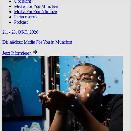
Übersicht
Media For You München
Media For You Nürnberg
Partner werden
Podcast
21. - 23. OKT. 2026
Die nächste Media For You in München
Jetzt Informieren