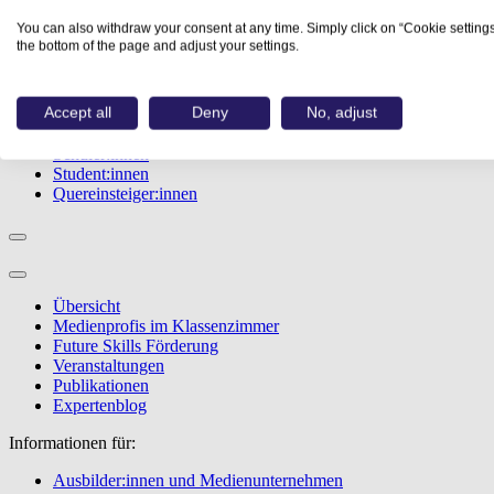
Studiengänge
You can also withdraw your consent at any time. Simply click on “Cookie settings
Events
the bottom of the page and adjust your settings.
Berufstest
Bewerbungstipps
Accept all
Deny
No, adjust
Informationen für:
Schüler:innen
Student:innen
Quereinsteiger:innen
Übersicht
Medienprofis im Klassenzimmer
Future Skills Förderung
Veranstaltungen
Publikationen
Expertenblog
Informationen für:
Ausbilder:innen und Medienunternehmen