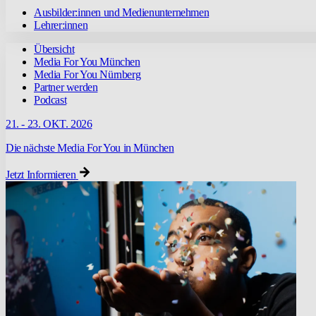
Ausbilder:innen und Medienunternehmen
Lehrer:innen
Übersicht
Media For You München
Media For You Nürnberg
Partner werden
Podcast
21. - 23. OKT. 2026
Die nächste Media For You in München
Jetzt Informieren