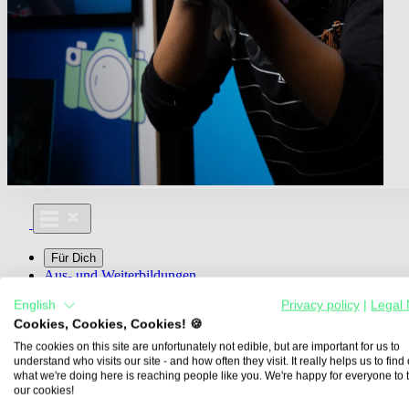
Für Dich
Aus- und Weiterbildungen
Für Lehre & Ausbildung
English
Privacy policy
|
Legal 
Media For You
Cookies, Cookies, Cookies! 🍪
Über Uns
The cookies on this site are unfortunately not edible, but are important for us to
understand who visits our site - and how often they visit. It really helps us to find o
what we're doing here is reaching people like you. We're happy for everyone to 
our cookies!
Übersicht
Berufe