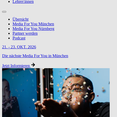
Lehrer:innen
Übersicht
Media For You München
Media For You Nürnberg
Partner werden
Podcast
21. - 23. OKT. 2026
Die nächste Media For You in München
Jetzt Informieren