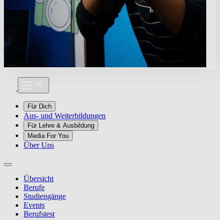
Für Dich
Aus- und Weiterbildungen
Für Lehre & Ausbildung
Media For You
Über Uns
Übersicht
Berufe
Studiengänge
Events
Berufstest