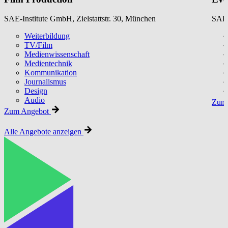
SAE-Institute GmbH, Zielstattstr. 30, München
SAE-
Weiterbildung
TV/Film
Medienwissenschaft
Medientechnik
Kommunikation
Journalismus
Design
Audio
Zum 
Zum Angebot
Alle Angebote anzeigen