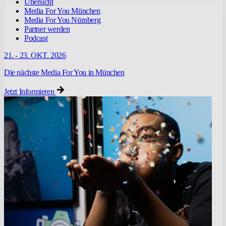
Übersicht
Media For You München
Media For You Nürnberg
Partner werden
Podcast
21. - 23. OKT. 2026
Die nächste Media For You in München
Jetzt Informieren