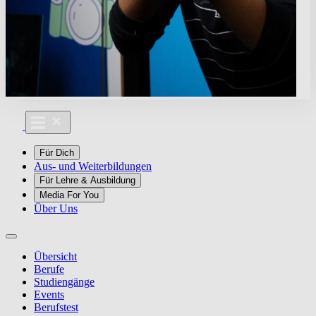
Für Dich
Aus- und Weiterbildungen
Für Lehre & Ausbildung
Media For You
Über Uns
Übersicht
Berufe
Studiengänge
Events
Berufstest