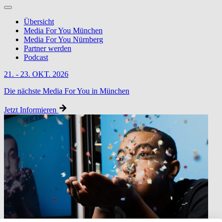
Übersicht
Media For You München
Media For You Nürnberg
Partner werden
Podcast
21. - 23. OKT. 2026
Die nächste Media For You in München
Jetzt Informieren