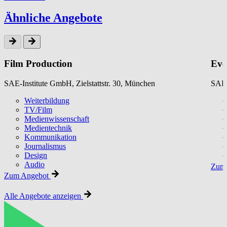
Ähnliche Angebote
Film Production
Eve
SAE-Institute GmbH, Zielstattstr. 30, München
SAE-
Weiterbildung
TV/Film
Medienwissenschaft
Medientechnik
Kommunikation
Journalismus
Design
Audio
Zum 
Zum Angebot
Alle Angebote anzeigen