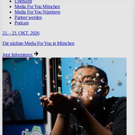
Übersicht
Media For You München
Media For You Nürnberg
Partner werden
Podcast
21. - 23. OKT. 2026
Die nächste Media For You in München
Jetzt Informieren