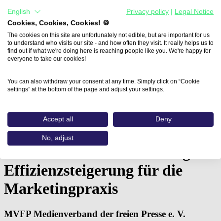
English
Privacy policy
|
Legal Notice
Cookies, Cookies, Cookies! 🍪
The cookies on this site are unfortunately not edible, but are important for us
to understand who visits our site - and how often they visit. It really helps us to
find out if what we're doing here is reaching people like you. We're happy for
everyone to take our cookies!
You can also withdraw your consent at any time. Simply click on “Cookie
settings” at the bottom of the page and adjust your settings.
Home
Aus- und Weiterbildungen
Accept all
Deny
KI meets Online Marketing:…
No, adjust
KI meets Online Marketing:
Effizienzsteigerung für die
Marketingpraxis
MVFP Medienverband der freien Presse e. V.