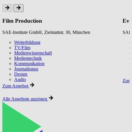
Film Production
Eve
SAE-Institute GmbH, Zielstattstr. 30, München
SAE-
Weiterbildung
TV/Film
Medienwissenschaft
Medientechnik
Kommunikation
Journalismus
Design
Audio
Zum 
Zum Angebot
Alle Angebote anzeigen