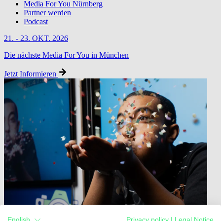
Media For You Nürnberg
Partner werden
Podcast
21. - 23. OKT. 2026
Die nächste Media For You in München
Jetzt Informieren
English
Privacy policy
|
Legal Notice