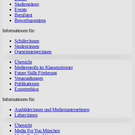
Studiengänge
Events
Berufstest
Bewerbungstipps
Informationen für:
Schüler:innen
Student:innen
Quereinsteiger:innen
Übersicht
Medienprofis im Klassenzimmer
Future Skills Förderung
Veranstaltungen
Publikationen
Expertenblog
Informationen für:
Ausbilder:innen und Medienunternehmen
Lehrer:innen
Übersicht
Media For You München