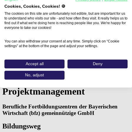
Cookies, Cookies, Cookies! 🍪
The cookies on this site are unfortunately not edible, but are important for us
to understand who visits our site - and how often they visit. It really helps us to
find out if what we're doing here is reaching people like you. We're happy for
everyone to take our cookies!
You can also withdraw your consent at any time. Simply click on “Cookie
Home
settings” at the bottom of the page and adjust your settings.
Aus- und Weiterbildungen
Kaufmann*frau im E-Commerce –…
Accept all
Deny
Kaufmann*frau im E-
No, adjust
Commerce – TQ6:
Projektmanagement
Berufliche Fortbildungszentren der Bayerischen
Wirtschaft (bfz) gemeinnützige GmbH
Bildungsweg