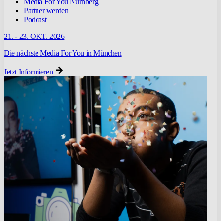
Media For You Nürnberg
Partner werden
Podcast
21. - 23. OKT. 2026
Die nächste Media For You in München
Jetzt Informieren