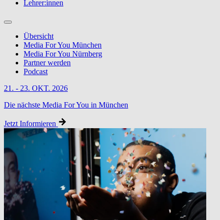
Lehrer:innen
Übersicht
Media For You München
Media For You Nürnberg
Partner werden
Podcast
21. - 23. OKT. 2026
Die nächste Media For You in München
Jetzt Informieren