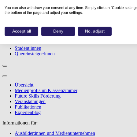
Studiengänge
You can also withdraw your consent at any time. Simply click on “Cookie settings
Events
the bottom of the page and adjust your settings.
Berufstest
Bewerbungstipps
Accept all
Deny
No, adjust
Informationen für:
Schüler:innen
Student:innen
Quereinsteiger:innen
Übersicht
Medienprofis im Klassenzimmer
Future Skills Förderung
Veranstaltungen
Publikationen
Expertenblog
Informationen für:
Ausbilder:innen und Medienunternehmen