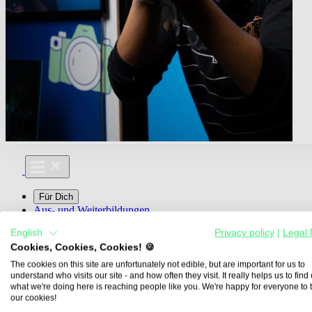
Für Dich
Aus- und Weiterbildungen
Für Lehre & Ausbildung
English
Privacy policy
|
Legal 
Media For You
Cookies, Cookies, Cookies! 🍪
Über Uns
The cookies on this site are unfortunately not edible, but are important for us to
understand who visits our site - and how often they visit. It really helps us to find o
what we're doing here is reaching people like you. We're happy for everyone to 
our cookies!
Übersicht
Berufe