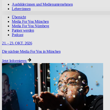
Ausbilder:innen und Medienunternehmen
Lehrer:innen
Übersicht
Media For You München
Media For You Nürnberg
Partner werden
Podcast
21. - 23. OKT. 2026
Die nächste Media For You in München
Jetzt Informieren