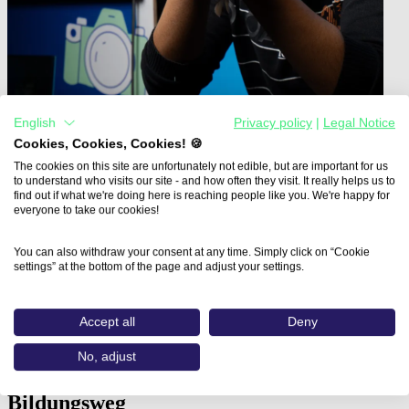
English
Privacy policy
|
Legal Notice
Cookies, Cookies, Cookies! 🍪
The cookies on this site are unfortunately not edible, but are important for us
to understand who visits our site - and how often they visit. It really helps us to
find out if what we're doing here is reaching people like you. We're happy for
Home
everyone to take our cookies!
Aus- und Weiterbildungen
Grafikdesigner:in - Professioneller Workflow…
You can also withdraw your consent at any time. Simply click on “Cookie
settings” at the bottom of the page and adjust your settings.
Grafikdesigner:in -
Professioneller Workflow
Accept all
Deny
No, adjust
CBZ Landshut GmbH
Bildungsweg