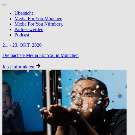
Übersicht
Media For You München
Media For You Nürnberg
Partner werden
Podcast
21. - 23. OKT. 2026
Die nächste Media For You in München
Jetzt Informieren