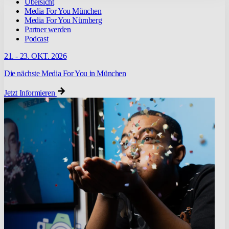
Übersicht
Media For You München
Media For You Nürnberg
Partner werden
Podcast
21. - 23. OKT. 2026
Die nächste Media For You in München
Jetzt Informieren