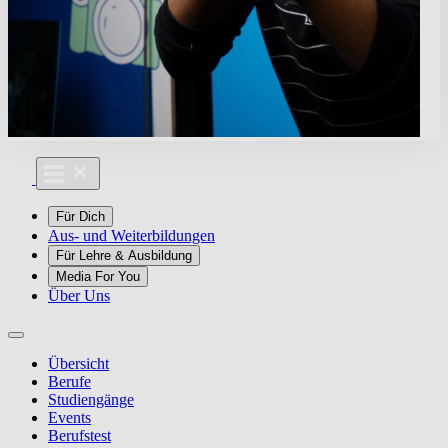
Für Dich
Aus- und Weiterbildungen
Für Lehre & Ausbildung
Media For You
Über Uns
Übersicht
Berufe
Studiengänge
Events
Berufstest