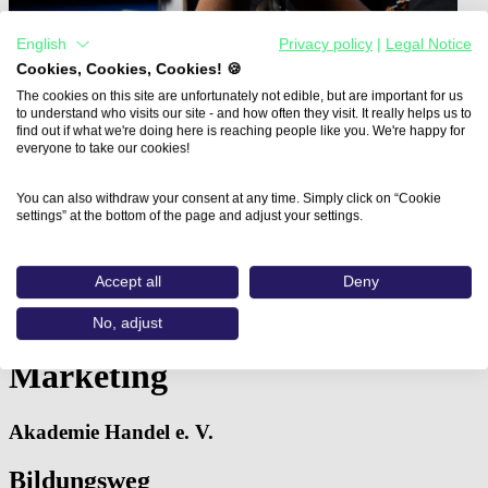
English
Privacy policy
|
Legal Notice
Cookies, Cookies, Cookies! 🍪
The cookies on this site are unfortunately not edible, but are important for us
to understand who visits our site - and how often they visit. It really helps us to
find out if what we're doing here is reaching people like you. We're happy for
everyone to take our cookies!
You can also withdraw your consent at any time. Simply click on “Cookie
settings” at the bottom of the page and adjust your settings.
Home
Aus- und Weiterbildungen
Geprüfte/-r Fachwirt/-in für Marketing…
Accept all
Deny
No, adjust
Geprüfte/-r Fachwirt/-in für
Marketing
Akademie Handel e. V.
Bildungsweg