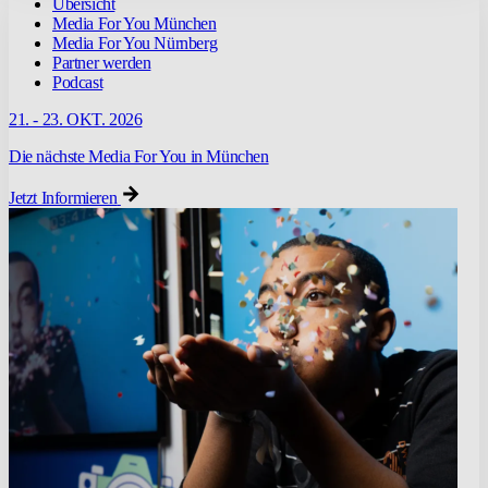
Übersicht
Media For You München
Media For You Nürnberg
Partner werden
Podcast
21. - 23. OKT. 2026
Die nächste Media For You in München
Jetzt Informieren