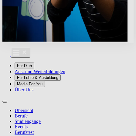
Für Dich
Aus- und Weiterbildungen
Für Lehre & Ausbildung
Media For You
Über Uns
Übersicht
Berufe
Studiengänge
Events
Berufstest