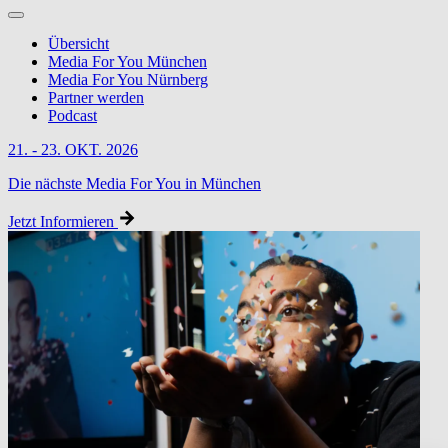
Übersicht
Media For You München
Media For You Nürnberg
Partner werden
Podcast
21. - 23. OKT. 2026
Die nächste Media For You in München
Jetzt Informieren