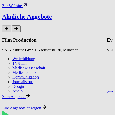
Zur Website
Ähnliche Angebote
Film Production
Eve
SAE-Institute GmbH, Zielstattstr. 30, München
SAE-
Weiterbildung
TV/Film
Medienwissenschaft
Medientechnik
Kommunikation
Journalismus
Design
Audio
Zum 
Zum Angebot
Alle Angebote anzeigen