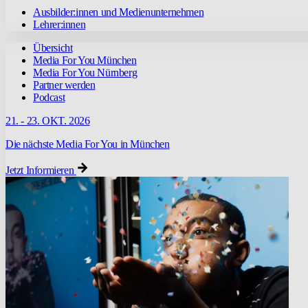
Ausbilder:innen und Medienunternehmen
Lehrer:innen
Übersicht
Media For You München
Media For You Nürnberg
Partner werden
Podcast
21. - 23. OKT. 2026
Die nächste Media For You in München
Jetzt Informieren