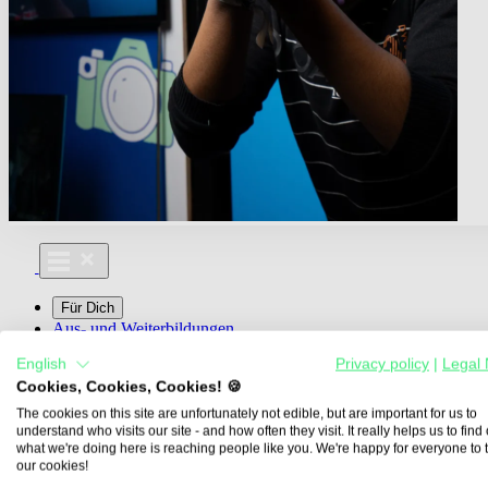
Für Dich
Aus- und Weiterbildungen
Für Lehre & Ausbildung
English
Privacy policy
|
Legal 
Media For You
Cookies, Cookies, Cookies! 🍪
Über Uns
The cookies on this site are unfortunately not edible, but are important for us to
understand who visits our site - and how often they visit. It really helps us to find o
what we're doing here is reaching people like you. We're happy for everyone to 
our cookies!
Übersicht
Berufe