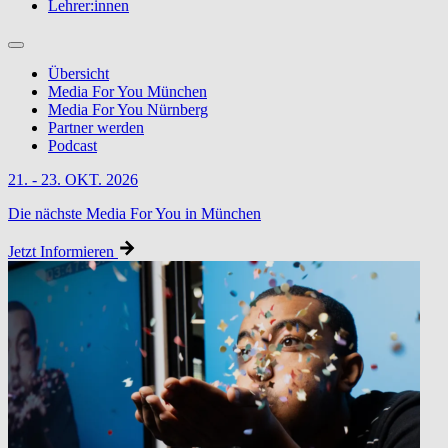
Lehrer:innen
Übersicht
Media For You München
Media For You Nürnberg
Partner werden
Podcast
21. - 23. OKT. 2026
Die nächste Media For You in München
Jetzt Informieren