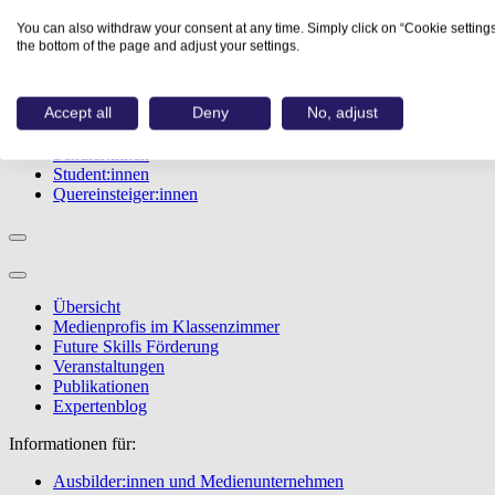
Studiengänge
You can also withdraw your consent at any time. Simply click on “Cookie settings
Events
the bottom of the page and adjust your settings.
Berufstest
Bewerbungstipps
Accept all
Deny
No, adjust
Informationen für:
Schüler:innen
Student:innen
Quereinsteiger:innen
Übersicht
Medienprofis im Klassenzimmer
Future Skills Förderung
Veranstaltungen
Publikationen
Expertenblog
Informationen für:
Ausbilder:innen und Medienunternehmen