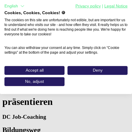
English
Privacy policy
|
Legal Notice
Cookies, Cookies, Cookies! 🍪
The cookies on this site are unfortunately not edible, but are important for us
to understand who visits our site - and how often they visit. It really helps us to
find out if what we're doing here is reaching people like you. We're happy for
everyone to take our cookies!
You can also withdraw your consent at any time. Simply click on “Cookie
settings” at the bottom of the page and adjust your settings.
Home
Accept all
Deny
Aus- und Weiterbildungen
Gekonnt moderieren - kreativ…
No, adjust
Gekonnt moderieren - kreativ
präsentieren
DC Job-Coaching
Bildungsweg