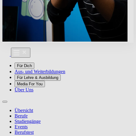
Für Dich
Aus- und Weiterbildungen
Für Lehre & Ausbildung
Media For You
Über Uns
Übersicht
Berufe
Studiengänge
Events
Berufstest