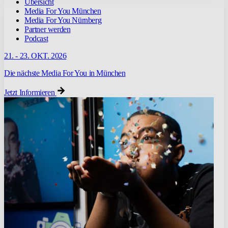
Übersicht
Media For You München
Media For You Nürnberg
Partner werden
Podcast
21. - 23. OKT. 2026
Die nächste Media For You in München
Jetzt Informieren