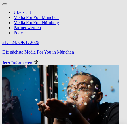
Übersicht
Media For You München
Media For You Nürnberg
Partner werden
Podcast
21. - 23. OKT. 2026
Die nächste Media For You in München
Jetzt Informieren