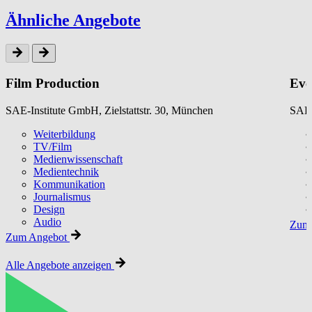
Ähnliche Angebote
Film Production
Eve
SAE-Institute GmbH, Zielstattstr. 30, München
SAE-
Weiterbildung
TV/Film
Medienwissenschaft
Medientechnik
Kommunikation
Journalismus
Design
Audio
Zum 
Zum Angebot
Alle Angebote anzeigen