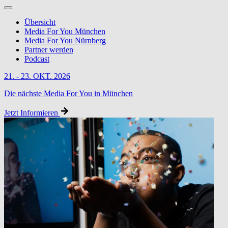
Übersicht
Media For You München
Media For You Nürnberg
Partner werden
Podcast
21. - 23. OKT. 2026
Die nächste Media For You in München
Jetzt Informieren