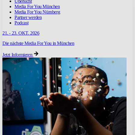
Übersicht
Media For You München
Media For You Nürnberg
Partner werden
Podcast
21. - 23. OKT. 2026
Die nächste Media For You in München
Jetzt Informieren