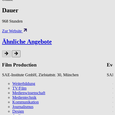
Dauer
968 Stunden
Zur Website
Ähnliche Angebote
Film Production
Eve
SAE-Institute GmbH, Zielstattstr. 30, München
SAE-
Weiterbildung
TV/Film
Medienwissenschaft
Medientechnik
Kommunikation
Journalismus
Design