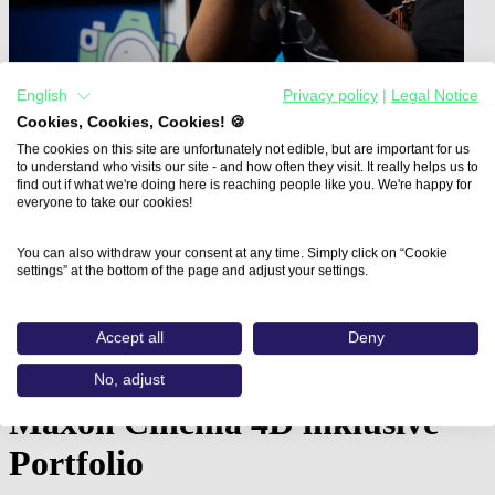
English
Privacy policy
|
Legal Notice
Cookies, Cookies, Cookies! 🍪
The cookies on this site are unfortunately not edible, but are important for us
to understand who visits our site - and how often they visit. It really helps us to
find out if what we're doing here is reaching people like you. We're happy for
everyone to take our cookies!
Home
You can also withdraw your consent at any time. Simply click on “Cookie
Aus- und Weiterbildungen
settings” at the bottom of the page and adjust your settings.
Fachkraft 3D-Design: Produktvisualisierung in…
Fachkraft 3D-Design:
Accept all
Deny
Produktvisualisierung in
No, adjust
Maxon Cinema 4D inklusive
Portfolio