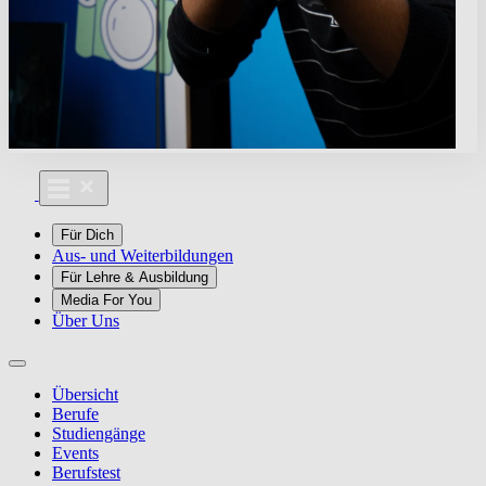
Für Dich
Aus- und Weiterbildungen
Für Lehre & Ausbildung
Media For You
Über Uns
Übersicht
Berufe
Studiengänge
Events
Berufstest