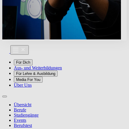
Für Dich
Aus- und Weiterbildungen
Für Lehre & Ausbildung
Media For You
Über Uns
Übersicht
Berufe
Studiengänge
Events
Berufstest