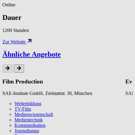
Online
Dauer
1200 Stunden
Zur Website
Ähnliche Angebote
Film Production
Eve
SAE-Institute GmbH, Zielstattstr. 30, München
SAE-
Weiterbildung
TV/Film
Medienwissenschaft
Medientechnik
Kommunikation
Journalismus