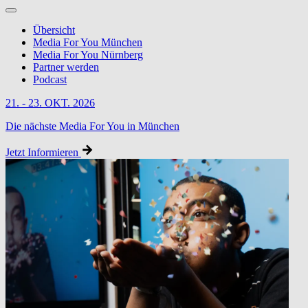
Übersicht
Media For You München
Media For You Nürnberg
Partner werden
Podcast
21. - 23. OKT. 2026
Die nächste Media For You in München
Jetzt Informieren