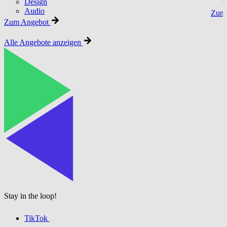
Design
Audio
Zum 
Zum Angebot
Alle Angebote anzeigen
Stay in the loop!
TikTok