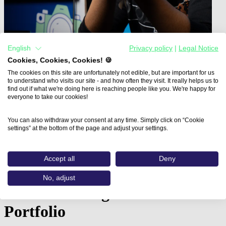
English
Privacy policy
|
Legal Notice
Cookies, Cookies, Cookies! 🍪
The cookies on this site are unfortunately not edible, but are important for us
to understand who visits our site - and how often they visit. It really helps us to
find out if what we're doing here is reaching people like you. We're happy for
everyone to take our cookies!
Home
You can also withdraw your consent at any time. Simply click on “Cookie
Aus- und Weiterbildungen
settings” at the bottom of the page and adjust your settings.
Fachkraft 3D-Design: Architekturvisualisierung in…
Fachkraft 3D-Design:
Accept all
Deny
Architekturvisualisierung in
No, adjust
der Unreal Engine inklusive
Portfolio