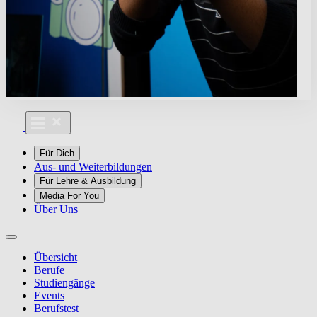
Für Dich
Aus- und Weiterbildungen
Für Lehre & Ausbildung
Media For You
Über Uns
Übersicht
Berufe
Studiengänge
Events
Berufstest