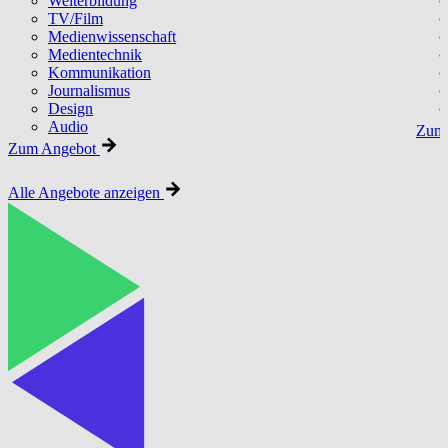
Weiterbildung
TV/Film
Medienwissenschaft
Medientechnik
Kommunikation
Journalismus
Design
Audio
Zum 
Zum Angebot
Alle Angebote anzeigen