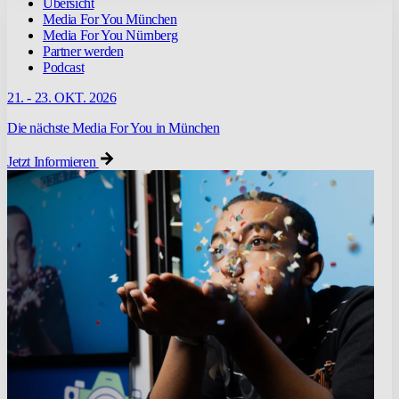
Übersicht
Media For You München
Media For You Nürnberg
Partner werden
Podcast
21. - 23. OKT. 2026
Die nächste Media For You in München
Jetzt Informieren