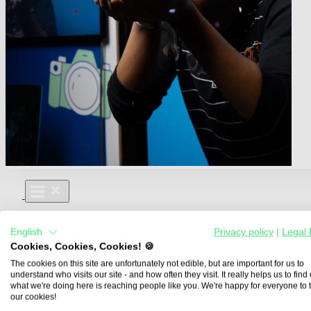
Für Dich
English
Privacy policy
|
Legal 
Aus- und Weiterbildungen
Cookies, Cookies, Cookies! 🍪
Für Lehre & Ausbildung
Media For You
The cookies on this site are unfortunately not edible, but are important for us to
understand who visits our site - and how often they visit. It really helps us to find o
Über Uns
what we're doing here is reaching people like you. We're happy for everyone to 
our cookies!