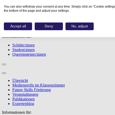
Übersicht
You can also withdraw your consent at any time. Simply click on “Cookie settings
Berufe
the bottom of the page and adjust your settings.
Studiengänge
Events
Berufstest
Accept all
Deny
No, adjust
Bewerbungstipps
Informationen für:
Schüler:innen
Student:innen
Quereinsteiger:innen
Übersicht
Medienprofis im Klassenzimmer
Future Skills Förderung
Veranstaltungen
Publikationen
Expertenblog
Informationen für: