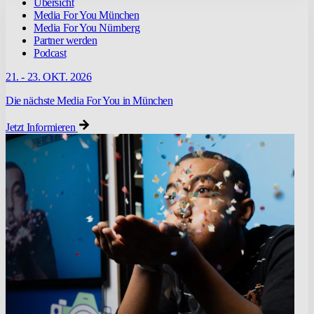
Übersicht
Media For You München
Media For You Nürnberg
Partner werden
Podcast
21. - 23. OKT. 2026
Die nächste Media For You in München
Jetzt Informieren