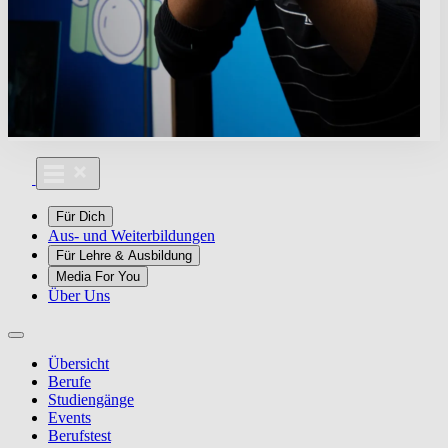
Für Dich
Aus- und Weiterbildungen
Für Lehre & Ausbildung
Media For You
Über Uns
Übersicht
Berufe
Studiengänge
Events
Berufstest