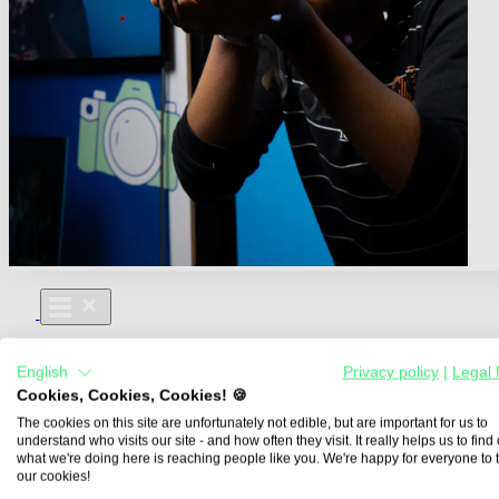
Für Dich
English
Privacy policy
|
Legal 
Aus- und Weiterbildungen
Cookies, Cookies, Cookies! 🍪
Für Lehre & Ausbildung
Media For You
The cookies on this site are unfortunately not edible, but are important for us to
understand who visits our site - and how often they visit. It really helps us to find o
Über Uns
what we're doing here is reaching people like you. We're happy for everyone to 
our cookies!