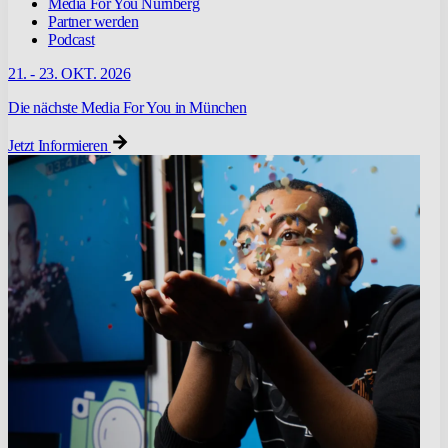
Media For You Nürnberg
Partner werden
Podcast
21. - 23. OKT. 2026
Die nächste Media For You in München
Jetzt Informieren