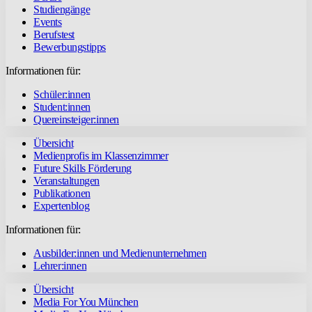
Studiengänge
Events
Berufstest
Bewerbungstipps
Informationen für:
Schüler:innen
Student:innen
Quereinsteiger:innen
Übersicht
Medienprofis im Klassenzimmer
Future Skills Förderung
Veranstaltungen
Publikationen
Expertenblog
Informationen für:
Ausbilder:innen und Medienunternehmen
Lehrer:innen
Übersicht
Media For You München