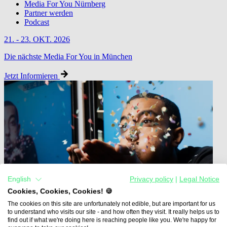
Media For You Nürnberg
Partner werden
Podcast
21. - 23. OKT. 2026
Die nächste Media For You in München
Jetzt Informieren
English
Privacy policy
|
Legal Notice
Cookies, Cookies, Cookies! 🍪
The cookies on this site are unfortunately not edible, but are important for us
to understand who visits our site - and how often they visit. It really helps us to
find out if what we're doing here is reaching people like you. We're happy for