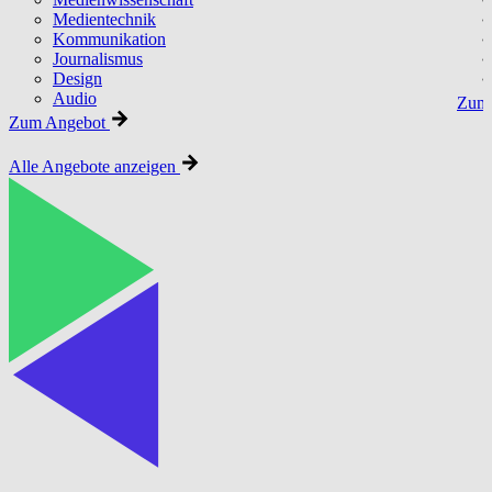
Medientechnik
Kommunikation
Journalismus
Design
Audio
Zum 
Zum Angebot
Alle Angebote anzeigen