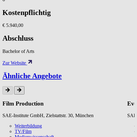
Kostenpflichtig
€ 5.940,00
Abschluss
Bachelor of Arts
Zur Website
Ähnliche Angebote
Film Production
Eve
SAE-Institute GmbH, Zielstattstr. 30, München
SAE-
Weiterbildung
TV/Film
Medienwissenschaft