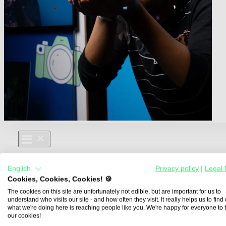
Für Dich
English
Privacy policy
|
Legal 
Aus- und Weiterbildungen
Cookies, Cookies, Cookies! 🍪
Für Lehre & Ausbildung
Media For You
The cookies on this site are unfortunately not edible, but are important for us to
understand who visits our site - and how often they visit. It really helps us to find o
Über Uns
what we're doing here is reaching people like you. We're happy for everyone to 
our cookies!