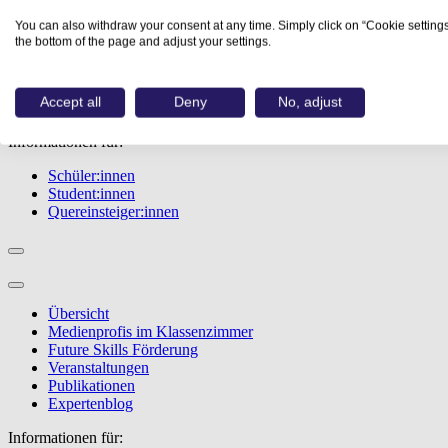
Übersicht
You can also withdraw your consent at any time. Simply click on “Cookie settings
Berufe
the bottom of the page and adjust your settings.
Studiengänge
Events
Berufstest
Accept all
Deny
No, adjust
Bewerbungstipps
Informationen für:
Schüler:innen
Student:innen
Quereinsteiger:innen
Übersicht
Medienprofis im Klassenzimmer
Future Skills Förderung
Veranstaltungen
Publikationen
Expertenblog
Informationen für: